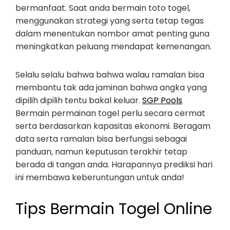
bermanfaat. Saat anda bermain toto togel,
menggunakan strategi yang serta tetap tegas
dalam menentukan nombor amat penting guna
meningkatkan peluang mendapat kemenangan.
Selalu selalu bahwa bahwa walau ramalan bisa
membantu tak ada jaminan bahwa angka yang
dipilih dipilih tentu bakal keluar.
SGP Pools
Bermain permainan togel perlu secara cermat
serta berdasarkan kapasitas ekonomi. Beragam
data serta ramalan bisa berfungsi sebagai
panduan, namun keputusan terakhir tetap
berada di tangan anda. Harapannya prediksi hari
ini membawa keberuntungan untuk anda!
Tips Bermain Togel Online