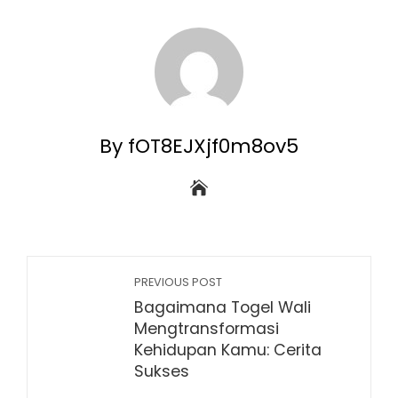
By fOT8EJXjf0m8ov5
PREVIOUS POST
Bagaimana Togel Wali
Mengtransformasi
Kehidupan Kamu: Cerita
Sukses