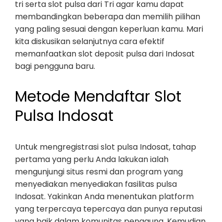
tri serta slot pulsa dari Tri agar kamu dapat
membandingkan beberapa dan memilih pilihan
yang paling sesuai dengan keperluan kamu. Mari
kita diskusikan selanjutnya cara efektif
memanfaatkan slot deposit pulsa dari Indosat
bagi pengguna baru.
Metode Mendaftar Slot
Pulsa Indosat
Untuk mengregistrasi slot pulsa Indosat, tahap
pertama yang perlu Anda lakukan ialah
mengunjungi situs resmi dan program yang
menyediakan menyediakan fasilitas pulsa
Indosat. Yakinkan Anda menentukan platform
yang terpercaya tepercaya dan punya reputasi
yang baik dalam komunitas pengguna. Kemudian,