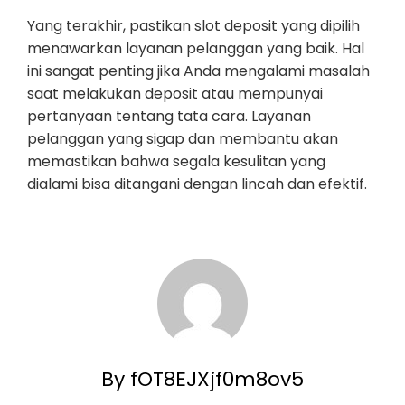
Yang terakhir, pastikan slot deposit yang dipilih
menawarkan layanan pelanggan yang baik. Hal
ini sangat penting jika Anda mengalami masalah
saat melakukan deposit atau mempunyai
pertanyaan tentang tata cara. Layanan
pelanggan yang sigap dan membantu akan
memastikan bahwa segala kesulitan yang
dialami bisa ditangani dengan lincah dan efektif.
By fOT8EJXjf0m8ov5