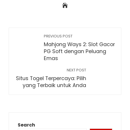
PREVIOUS POST
Mahjong Ways 2: Slot Gacor
PG Soft dengan Peluang
Emas
NEXT POST
Situs Togel Terpercaya: Pilih
yang Terbaik untuk Anda
Search