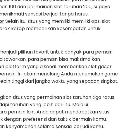
han 100 dan permainan slot taruhan 200, supaya
enikmati sensasi berjudi tanpa harus
or
Selain itu, situs yang memiliki memiliki opsi slot
0 perak kerap memberikan kesempatan untuk
menjadi pilihan favorit untuk banyak para pemain.
itawarkan, para pemain bisa maksimalkan
i platform yang dikenal memberikan slot gacor
as pemain. Ini akan menolong Anda menemukan game
ih tinggi dari jangka waktu yang sepadan singkat.
gkan situs yang permainan slot taruhan tiga ratus
api taruhan yang lebih dari itu. Melalui
para pemain lain, Anda dapat mendapatkan situs
ok dengan preferensi dan taktik bermain kamu.
an kenyamanan selama sensasi berjudi kamu.