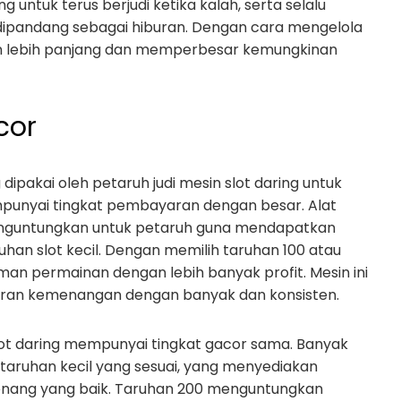
 untuk terus berjudi ketika kalah, serta selalu
 dipandang sebagai hiburan. Dengan cara mengelola
 lebih panjang dan memperbesar kemungkinan
cor
ipakai oleh petaruh judi mesin slot daring untuk
punyai tingkat pembayaran dengan besar. Alat
guntungkan untuk petaruh guna mendapatkan
an slot kecil. Dengan memilih taruhan 100 atau
an permainan dengan lebih banyak profit. Mesin ini
poran kemenangan dengan banyak dan konsisten.
lot daring mempunyai tingkat gacor sama. Banyak
aruhan kecil yang sesuai, yang menyediakan
nang yang baik. Taruhan 200 menguntungkan