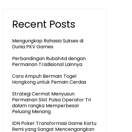
Recent Posts
Mengungkap Rahasia Sukses di
Dunia PKV Games
Perbandingan Rubah4d dengan
Permainan Tradisional Lainnya
Cara Ampuh Bermain Togel
Hongkong untuk Pemain Cerdas
Strategi Cermat Menyusun
Permainan Slot Pulsa Operator Tri
dalam rangka Memperbesar
Peluang Menang
IDN Poker Transformasi Game Kartu
Remi yang Sangat Mencengangkan