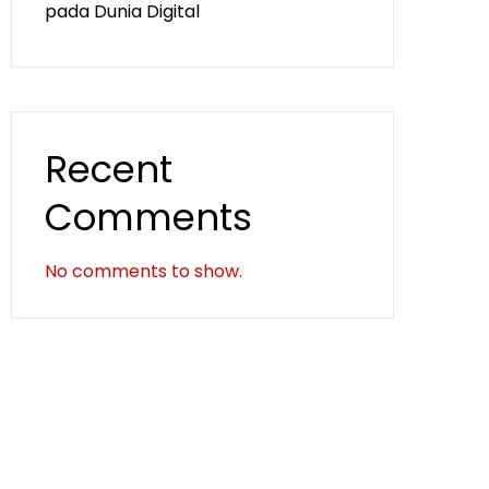
pada Dunia Digital
Recent
Comments
No comments to show.