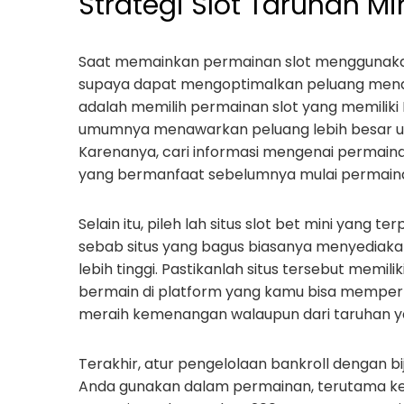
Strategi Slot Taruhan Mi
Saat memainkan permainan slot menggunakan t
supaya dapat mengoptimalkan peluang menang
adalah memilih permainan slot yang memiliki R
umumnya menawarkan peluang lebih besar u
Karenanya, cari informasi mengenai permainan
yang bermanfaat sebelumnya mulai permain
Selain itu, pileh lah situs slot bet mini yang 
sebab situs yang bagus biasanya menyediak
lebih tinggi. Pastikanlah situs tersebut memiliki
bermain di platform yang kamu bisa memper
meraih kemenangan walaupun dari taruhan ya
Terakhir, atur pengelolaan bankroll dengan 
Anda gunakan dalam permainan, terutama ke