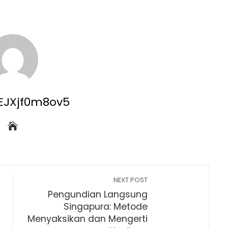
8EJXjf0m8ov5
NEXT POST
Pengundian Langsung
Singapura: Metode
Menyaksikan dan Mengerti