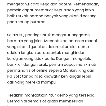
mengetahui cara kerja dan potensi kemenangan,
pemain dapat membuat keputusan yang lebih
baik terkait berapa banyak yang akan dipasang
pada setiap putaran.
Selain itu, penting untuk mengatur anggaran
bermain yang jelas. Menentukan batasan modal
yang akan digunakan dalam akun slot demo
adalah langkah cerdas untuk menghindari
kerugian yang tidak perlu. Dengan mengelola
bankroll dengan bijak, pemain dapat menikmati
permainan slot online seperti Monkey King dan
PG Soft tanpa rasa khawatir kehilangan lebih
dari yang mereka mampu.
Terakhir, manfaatkan fitur demo yang tersedia.
Bermain di demo slot gratis memberikan