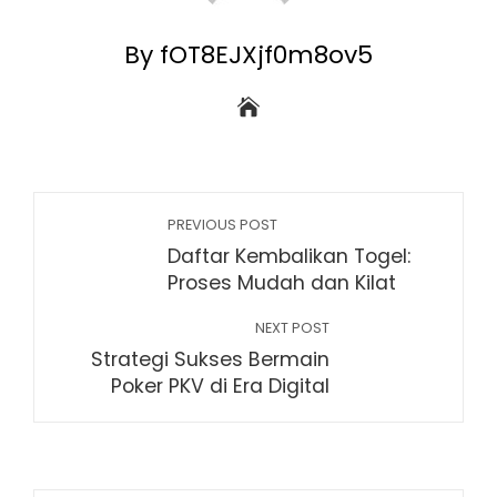
By fOT8EJXjf0m8ov5
PREVIOUS POST
Daftar Kembalikan Togel:
Proses Mudah dan Kilat
NEXT POST
Strategi Sukses Bermain
Poker PKV di Era Digital