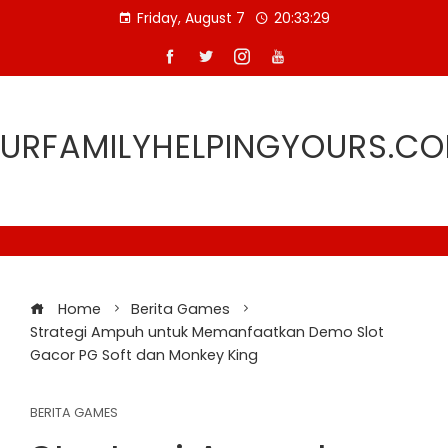
Skip
Friday, August 7
20:33:29
to
content
URFAMILYHELPINGYOURS.C
Home
Berita Games
Strategi Ampuh untuk Memanfaatkan Demo Slot
Gacor PG Soft dan Monkey King
BERITA GAMES