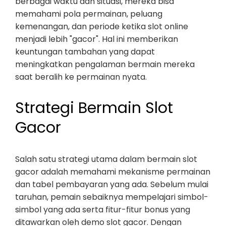
berbagai waktu dan situasi, mereka bisa
memahami pola permainan, peluang
kemenangan, dan periode ketika slot online
menjadi lebih "gacor". Hal ini memberikan
keuntungan tambahan yang dapat
meningkatkan pengalaman bermain mereka
saat beralih ke permainan nyata.
Strategi Bermain Slot
Gacor
Salah satu strategi utama dalam bermain slot
gacor adalah memahami mekanisme permainan
dan tabel pembayaran yang ada. Sebelum mulai
taruhan, pemain sebaiknya mempelajari simbol-
simbol yang ada serta fitur-fitur bonus yang
ditawarkan oleh demo slot gacor. Dengan