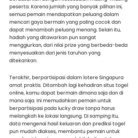
peserta. Karena jumlah yang banyak pilihan ini,
semua pemain mendapatkan peluang dalam
mencari gaya bermain yang paling cocok dan
dapat menambah peluang menang. Selain itu,
hadiah yang ditawarkan pun sangat
menggiurkan, dari nilai prize yang berbeda-beda
menyesuaikan dari jenis taruhan yang
ditekankan.
Terakhir, berpartisipasi dalam lotere Singapura
amat praktis. Ditambah lagi kehadiran situs togel
online, kamu dapat bermain dimana saja dan di
mana saja. Ini memudahkan pemain untuk
berpartisipasi pada lucky draw tanpa harus
melangkah ke lokasi langsung. Di samping itu,
data mengenai hasil keluaran dan prediksi togel
pun mudah diakses, membantu pemain untuk