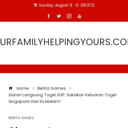
Skip
Sunday, August 9
08:01:13
to
content
URFAMILYHELPINGYOURS.C
Home
Berita Games
Siaran Langsung Togel SGP: Saksikan Keluaran Togel
Singapore Hari Ini Malam!
BERITA GAMES