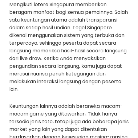
Mengikuti lotere Singapura memberikan
beragam manfaat bagi semua pemainnya. Salah
satu keuntungan utama adalah transparansi
dalam setiap hasil undian. Togel Singapore
dikenal menggunakan sistem yang terbuka dan
terpercaya, sehingga peserta dapat secara
langsung memeriksa hasil-hasil secara langsung
dari live draw. Ketika Anda menyaksikan
pengundian secara langsung, kamu juga dapat
merasai nuansa penuh ketegangan dan
melakukan interaksi langsung dengan peserta
lain.
Keuntungan lainnya adalah beraneka macam-
macam game yang ditawarkan. Tidak hanya
tersedia jenis toto, tetapi juga ada beberapa jenis
market yang lain yang dapat ditentukan
berdasarkan dengan kesesuaian masing-masing