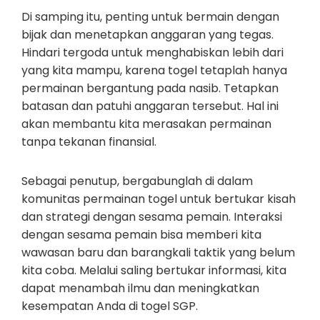
Di samping itu, penting untuk bermain dengan
bijak dan menetapkan anggaran yang tegas.
Hindari tergoda untuk menghabiskan lebih dari
yang kita mampu, karena togel tetaplah hanya
permainan bergantung pada nasib. Tetapkan
batasan dan patuhi anggaran tersebut. Hal ini
akan membantu kita merasakan permainan
tanpa tekanan finansial.
Sebagai penutup, bergabunglah di dalam
komunitas permainan togel untuk bertukar kisah
dan strategi dengan sesama pemain. Interaksi
dengan sesama pemain bisa memberi kita
wawasan baru dan barangkali taktik yang belum
kita coba. Melalui saling bertukar informasi, kita
dapat menambah ilmu dan meningkatkan
kesempatan Anda di togel SGP.