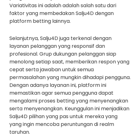
Variativitas ini adalah adalah salah satu dari
faktor yang membedakan Salju4D dengan
platform betting lainnya.
Selanjutnya, Salju4D juga terkenal dengan
layanan pelanggan yang responsif dan
profesional. Grup dukungan pelanggan siap
menolong setiap saat, memberikan respon yang
cepat serta jawaban untuk semua
permasalahan yang mungkin dihadapi pengguna.
Dengan adanya layanan ini, platform ini
memastikan agar semua pengguna dapat
mengalami proses betting yang menyenangkan
serta menyenangkan. Keunggulan ini menjadikan
Salju4D pilihan yang pas untuk mereka yang
yang ingin mencoba peruntungan di realm
taruhan.