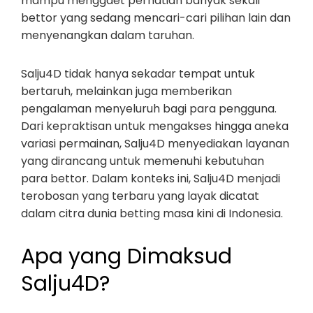
mampu menggaet perhatian banyak sekali
bettor yang sedang mencari-cari pilihan lain dan
menyenangkan dalam taruhan.
Salju4D tidak hanya sekadar tempat untuk
bertaruh, melainkan juga memberikan
pengalaman menyeluruh bagi para pengguna.
Dari kepraktisan untuk mengakses hingga aneka
variasi permainan, Salju4D menyediakan layanan
yang dirancang untuk memenuhi kebutuhan
para bettor. Dalam konteks ini, Salju4D menjadi
terobosan yang terbaru yang layak dicatat
dalam citra dunia betting masa kini di Indonesia.
Apa yang Dimaksud
Salju4D?