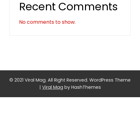
Recent Comments
No comments to show.
© 2021 Viral Mag. All Right Reserved.
WordPress Theme
|
Viral Mag
by HashThemes