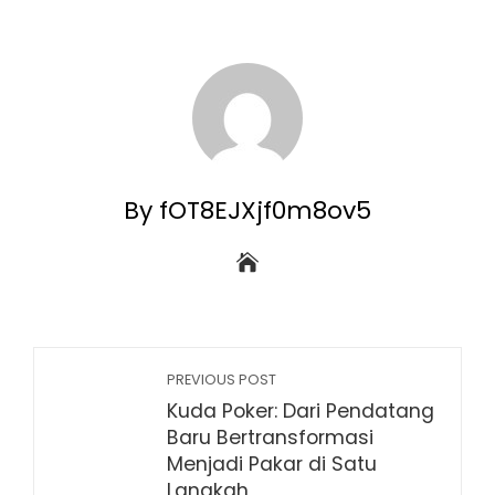
By fOT8EJXjf0m8ov5
PREVIOUS POST
Kuda Poker: Dari Pendatang
Baru Bertransformasi
Menjadi Pakar di Satu
Langkah