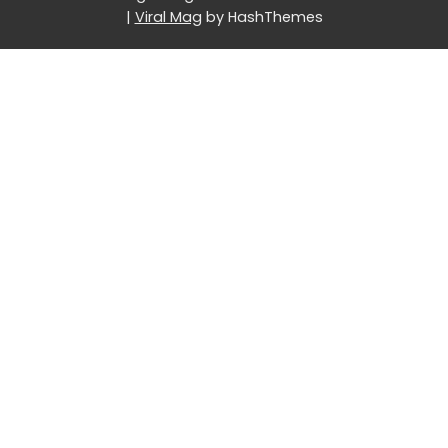
|
Viral Mag
by HashThemes