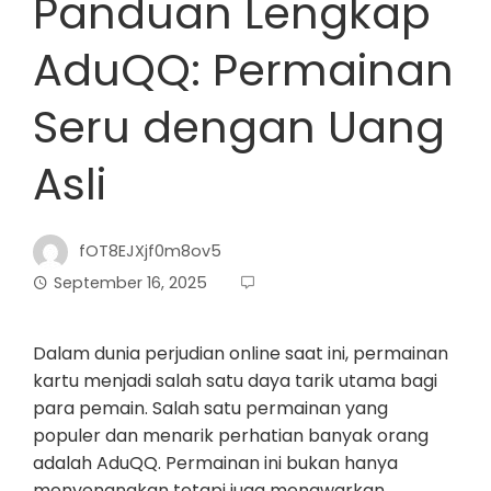
Panduan Lengkap
AduQQ: Permainan
Seru dengan Uang
Asli
fOT8EJXjf0m8ov5
September 16, 2025
Dalam dunia perjudian online saat ini, permainan
kartu menjadi salah satu daya tarik utama bagi
para pemain. Salah satu permainan yang
populer dan menarik perhatian banyak orang
adalah AduQQ. Permainan ini bukan hanya
menyenangkan tetapi juga menawarkan