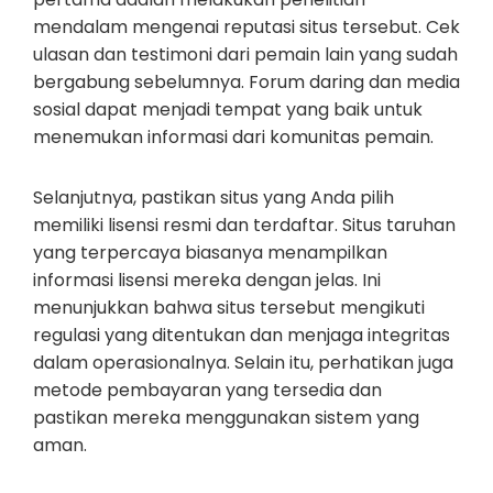
mendalam mengenai reputasi situs tersebut. Cek
ulasan dan testimoni dari pemain lain yang sudah
bergabung sebelumnya. Forum daring dan media
sosial dapat menjadi tempat yang baik untuk
menemukan informasi dari komunitas pemain.
Selanjutnya, pastikan situs yang Anda pilih
memiliki lisensi resmi dan terdaftar. Situs taruhan
yang terpercaya biasanya menampilkan
informasi lisensi mereka dengan jelas. Ini
menunjukkan bahwa situs tersebut mengikuti
regulasi yang ditentukan dan menjaga integritas
dalam operasionalnya. Selain itu, perhatikan juga
metode pembayaran yang tersedia dan
pastikan mereka menggunakan sistem yang
aman.