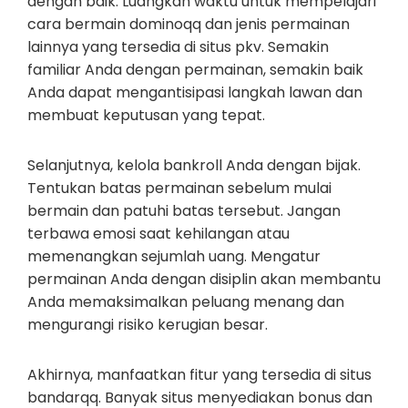
dengan baik. Luangkan waktu untuk mempelajari
cara bermain dominoqq dan jenis permainan
lainnya yang tersedia di situs pkv. Semakin
familiar Anda dengan permainan, semakin baik
Anda dapat mengantisipasi langkah lawan dan
membuat keputusan yang tepat.
Selanjutnya, kelola bankroll Anda dengan bijak.
Tentukan batas permainan sebelum mulai
bermain dan patuhi batas tersebut. Jangan
terbawa emosi saat kehilangan atau
memenangkan sejumlah uang. Mengatur
permainan Anda dengan disiplin akan membantu
Anda memaksimalkan peluang menang dan
mengurangi risiko kerugian besar.
Akhirnya, manfaatkan fitur yang tersedia di situs
bandarqq. Banyak situs menyediakan bonus dan