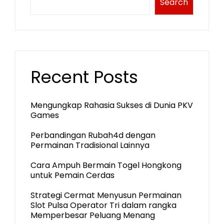
Search
Recent Posts
Mengungkap Rahasia Sukses di Dunia PKV
Games
Perbandingan Rubah4d dengan
Permainan Tradisional Lainnya
Cara Ampuh Bermain Togel Hongkong
untuk Pemain Cerdas
Strategi Cermat Menyusun Permainan
Slot Pulsa Operator Tri dalam rangka
Memperbesar Peluang Menang