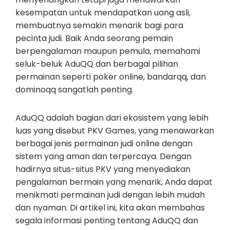
kesempatan untuk mendapatkan uang asli,
membuatnya semakin menarik bagi para
pecinta judi. Baik Anda seorang pemain
berpengalaman maupun pemula, memahami
seluk-beluk AduQQ dan berbagai pilihan
permainan seperti poker online, bandarqq, dan
dominoqq sangatlah penting.
AduQQ adalah bagian dari ekosistem yang lebih
luas yang disebut PKV Games, yang menawarkan
berbagai jenis permainan judi online dengan
sistem yang aman dan terpercaya. Dengan
hadirnya situs-situs PKV yang menyediakan
pengalaman bermain yang menarik, Anda dapat
menikmati permainan judi dengan lebih mudah
dan nyaman. Di artikel ini, kita akan membahas
segala informasi penting tentang AduQQ dan