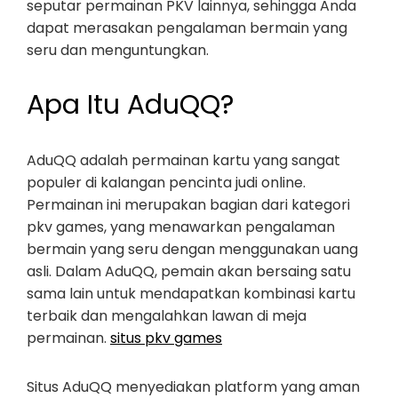
seputar permainan PKV lainnya, sehingga Anda
dapat merasakan pengalaman bermain yang
seru dan menguntungkan.
Apa Itu AduQQ?
AduQQ adalah permainan kartu yang sangat
populer di kalangan pencinta judi online.
Permainan ini merupakan bagian dari kategori
pkv games, yang menawarkan pengalaman
bermain yang seru dengan menggunakan uang
asli. Dalam AduQQ, pemain akan bersaing satu
sama lain untuk mendapatkan kombinasi kartu
terbaik dan mengalahkan lawan di meja
permainan.
situs pkv games
Situs AduQQ menyediakan platform yang aman