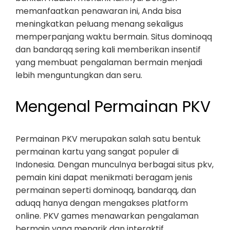
memanfaatkan penawaran ini, Anda bisa
meningkatkan peluang menang sekaligus
memperpanjang waktu bermain. Situs dominoqq
dan bandarqq sering kali memberikan insentif
yang membuat pengalaman bermain menjadi
lebih menguntungkan dan seru.
Mengenal Permainan PKV
Permainan PKV merupakan salah satu bentuk
permainan kartu yang sangat populer di
Indonesia. Dengan munculnya berbagai situs pkv,
pemain kini dapat menikmati beragam jenis
permainan seperti dominoqq, bandarqq, dan
aduqq hanya dengan mengakses platform
online. PKV games menawarkan pengalaman
bermain yang menarik dan interaktif,