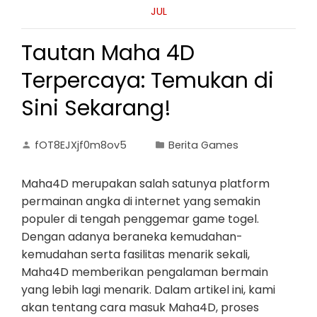
JUL
Tautan Maha 4D
Terpercaya: Temukan di
Sini Sekarang!
fOT8EJXjf0m8ov5
Berita Games
Maha4D merupakan salah satunya platform
permainan angka di internet yang semakin
populer di tengah penggemar game togel.
Dengan adanya beraneka kemudahan-
kemudahan serta fasilitas menarik sekali,
Maha4D memberikan pengalaman bermain
yang lebih lagi menarik. Dalam artikel ini, kami
akan tentang cara masuk Maha4D, proses