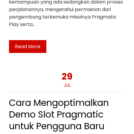
kemampuan yang ada sedangkan dalam proses
perjalanannya, mengetahui permainan dari
pengembang terkemuka misalnya Pragmatic
Play serta…
Read More
29
JUL
Cara Mengoptimalkan
Demo Slot Pragmatic
untuk Pengguna Baru