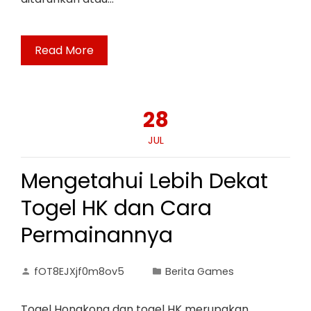
Read More
28
JUL
Mengetahui Lebih Dekat
Togel HK dan Cara
Permainannya
fOT8EJXjf0m8ov5
Berita Games
Togel Hongkong dan togel HK merupakan