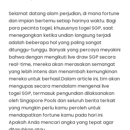
Selamat datang alam perjudian, di mana fortune
dan impian bertemu setiap harinya waktu. Bagi
para pecinta togel, khususnya togel SGP, saat
menegangkan ketika undian langsung terjadi
adalah beberapa hal yang paling sangat
ditunggu-tunggu. Banyak yang percaya meyakini
bahwa dengan mengikuti live draw SGP secara
real-time, mereka akan merasakan semangat
yang lebih intens dan menambah kemungkinan
mereka untuk berhasil.Dalam article ini, tim akan
mengupas secara mendalam mengenai live
togel SGP, termasuk pengundian dilaksanakan
oleh Singapore Pools dan seluruh berita terkait
yang mungkin perlu kamu peroleh untuk
mendapatkan fortune kamu pada hari ini.
Apakah Anda mencari angka yang tepat agar
ditaruhkan atau…