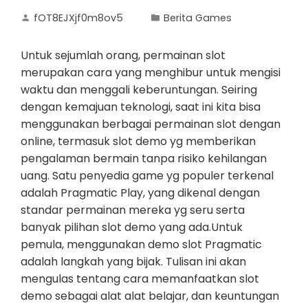
fOT8EJXjf0m8ov5
Berita Games
Untuk sejumlah orang, permainan slot
merupakan cara yang menghibur untuk mengisi
waktu dan menggali keberuntungan. Seiring
dengan kemajuan teknologi, saat ini kita bisa
menggunakan berbagai permainan slot dengan
online, termasuk slot demo yg memberikan
pengalaman bermain tanpa risiko kehilangan
uang. Satu penyedia game yg populer terkenal
adalah Pragmatic Play, yang dikenal dengan
standar permainan mereka yg seru serta
banyak pilihan slot demo yang ada.Untuk
pemula, menggunakan demo slot Pragmatic
adalah langkah yang bijak. Tulisan ini akan
mengulas tentang cara memanfaatkan slot
demo sebagai alat alat belajar, dan keuntungan