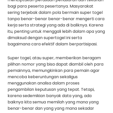
bagi para peserta pesertanya. Masyarakat
sering terjebak dalam pola bermain super togel
tanpa benar-benar benar-benar mengerti cara
kerja serta strategi yang ada di baliknya. Karena
itu, penting untuk menggali lebih dalam apa yang
dimaksud dengan supertogel ini serta
bagaimana cara efektif dalam berpartisipasi.
Super togel, atau super, memberikan beragam
pilihan nomor yang bisa dapat diambil oleh para
pemainnya, memungkinkan para pemain agar
mencoba keberuntungan sekaligus
menggunakan analisa dalam proses
pengambilan keputusan yang tepat. Tetapi,
karena sedemikian banyak data yang, ada
baiknya kita semua memilah yang mana yang
benar-benar dan yang yang mana sekadar