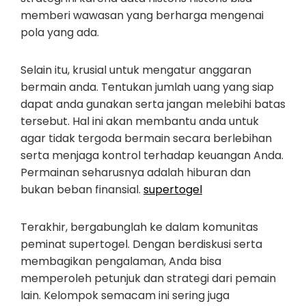
memberi wawasan yang berharga mengenai
pola yang ada.
Selain itu, krusial untuk mengatur anggaran
bermain anda. Tentukan jumlah uang yang siap
dapat anda gunakan serta jangan melebihi batas
tersebut. Hal ini akan membantu anda untuk
agar tidak tergoda bermain secara berlebihan
serta menjaga kontrol terhadap keuangan Anda.
Permainan seharusnya adalah hiburan dan
bukan beban finansial.
supertogel
Terakhir, bergabunglah ke dalam komunitas
peminat supertogel. Dengan berdiskusi serta
membagikan pengalaman, Anda bisa
memperoleh petunjuk dan strategi dari pemain
lain. Kelompok semacam ini sering juga