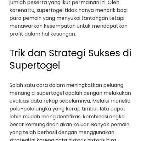
jumlah peserta yang ikut permainan ini. Oleh
karena itu, supertogel tidak hanya menarik bagi
para pemain yang menyukai tantangan tetapi
menawarkan kesempatan untuk mendapatkan
profit dalam hal keuangan.
Trik dan Strategi Sukses di
Supertogel
Salah satu cara dalam meningkatkan peluang
menang di supertogel adalah dengan melakukan
evaluasi data rekap sebelumnya. Melalui meneliti
pola-pola angka yang kerap timbul, Kita dapat
lebih mudah mengidentifikasi kombinasi angka
besar kemungkinan akan keluar. Banyak pemain
yang telah berhasil dengan menggunakan
strategi ini karena data historis historis bisa