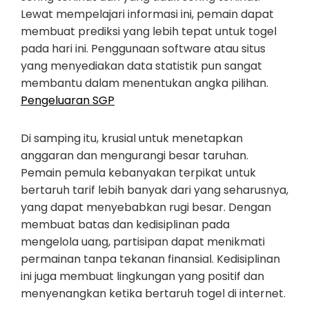
Lewat mempelajari informasi ini, pemain dapat
membuat prediksi yang lebih tepat untuk togel
pada hari ini. Penggunaan software atau situs
yang menyediakan data statistik pun sangat
membantu dalam menentukan angka pilihan.
Pengeluaran SGP
Di samping itu, krusial untuk menetapkan
anggaran dan mengurangi besar taruhan.
Pemain pemula kebanyakan terpikat untuk
bertaruh tarif lebih banyak dari yang seharusnya,
yang dapat menyebabkan rugi besar. Dengan
membuat batas dan kedisiplinan pada
mengelola uang, partisipan dapat menikmati
permainan tanpa tekanan finansial. Kedisiplinan
ini juga membuat lingkungan yang positif dan
menyenangkan ketika bertaruh togel di internet.