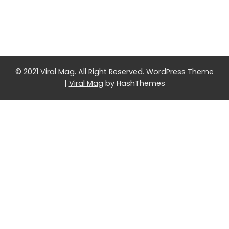
© 2021 Viral Mag. All Right Reserved.
WordPress Theme
|
Viral Mag
by HashThemes