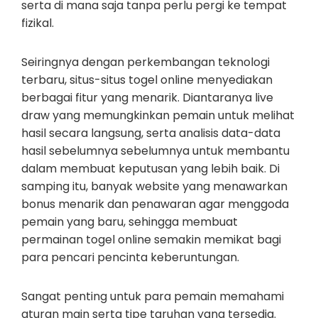
serta di mana saja tanpa perlu pergi ke tempat
fizikal.
Seiringnya dengan perkembangan teknologi
terbaru, situs-situs togel online menyediakan
berbagai fitur yang menarik. Diantaranya live
draw yang memungkinkan pemain untuk melihat
hasil secara langsung, serta analisis data-data
hasil sebelumnya sebelumnya untuk membantu
dalam membuat keputusan yang lebih baik. Di
samping itu, banyak website yang menawarkan
bonus menarik dan penawaran agar menggoda
pemain yang baru, sehingga membuat
permainan togel online semakin memikat bagi
para pencari pencinta keberuntungan.
Sangat penting untuk para pemain memahami
aturan main serta tipe taruhan yang tersedia.