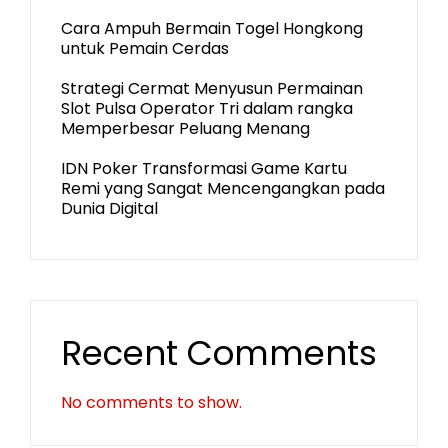
Cara Ampuh Bermain Togel Hongkong
untuk Pemain Cerdas
Strategi Cermat Menyusun Permainan
Slot Pulsa Operator Tri dalam rangka
Memperbesar Peluang Menang
IDN Poker Transformasi Game Kartu
Remi yang Sangat Mencengangkan pada
Dunia Digital
Recent Comments
No comments to show.