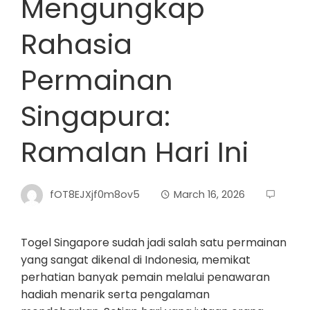
Mengungkap
Rahasia
Permainan
Singapura:
Ramalan Hari Ini
fOT8EJXjf0m8ov5
March 16, 2026
Togel Singapore sudah jadi salah satu permainan
yang sangat dikenal di Indonesia, memikat
perhatian banyak pemain melalui penawaran
hadiah menarik serta pengalaman