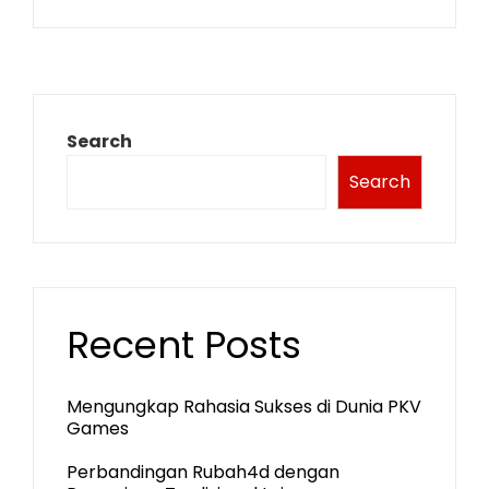
Search
Search
Recent Posts
Mengungkap Rahasia Sukses di Dunia PKV
Games
Perbandingan Rubah4d dengan