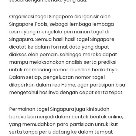
Organisasi togel Singapore diorganisir oleh
Singapore Pools, sebagai lembaga lembaga
resmi yang mengelola permainan togel di
Singapura. Semua hasil hasil togel Singapore
dicatat ke dalam format data yang dapat
diakses oleh pemain, sehingga mereka dapat
mampu melaksanakan analisis serta prediksi
untuk memasang nomor di undian berikutnya.
Dalam setiap, pengeluaran nomor togel
dilaporkan dalam real-time, agar partisipan bisa
mengetahui hasilnya dengan cepat serta tepat.
Permainan togel Singapura juga kini sudah
berevolusi menjadi dalam bentuk bentuk online,
yang memudahkan para partisipan untuk ikut
serta tanpa perlu datang ke dalam tempat