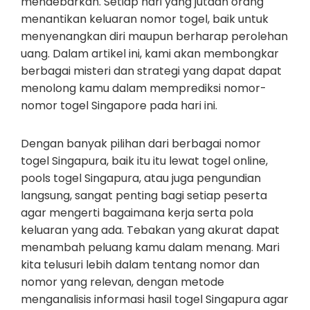
mendebarkan. Setiap hari yang jutaan orang
menantikan keluaran nomor togel, baik untuk
menyenangkan diri maupun berharap perolehan
uang. Dalam artikel ini, kami akan membongkar
berbagai misteri dan strategi yang dapat dapat
menolong kamu dalam memprediksi nomor-
nomor togel Singapore pada hari ini.
Dengan banyak pilihan dari berbagai nomor
togel Singapura, baik itu itu lewat togel online,
pools togel Singapura, atau juga pengundian
langsung, sangat penting bagi setiap peserta
agar mengerti bagaimana kerja serta pola
keluaran yang ada. Tebakan yang akurat dapat
menambah peluang kamu dalam menang. Mari
kita telusuri lebih dalam tentang nomor dan
nomor yang relevan, dengan metode
menganalisis informasi hasil togel Singapura agar