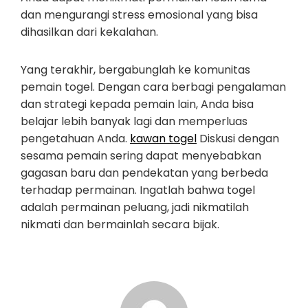
dan mengurangi stress emosional yang bisa
dihasilkan dari kekalahan.
Yang terakhir, bergabunglah ke komunitas
pemain togel. Dengan cara berbagi pengalaman
dan strategi kepada pemain lain, Anda bisa
belajar lebih banyak lagi dan memperluas
pengetahuan Anda.
kawan togel
Diskusi dengan
sesama pemain sering dapat menyebabkan
gagasan baru dan pendekatan yang berbeda
terhadap permainan. Ingatlah bahwa togel
adalah permainan peluang, jadi nikmatilah
nikmati dan bermainlah secara bijak.