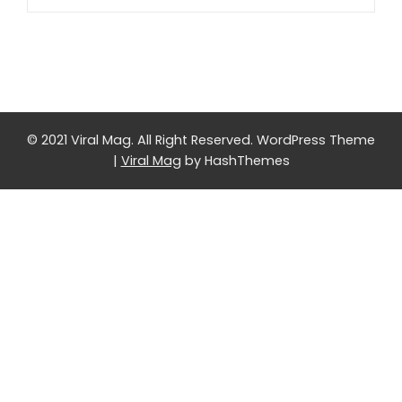
© 2021 Viral Mag. All Right Reserved.
WordPress Theme
|
Viral Mag
by HashThemes