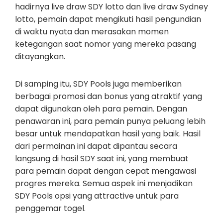
hadirnya live draw SDY lotto dan live draw Sydney
lotto, pemain dapat mengikuti hasil pengundian
di waktu nyata dan merasakan momen
ketegangan saat nomor yang mereka pasang
ditayangkan.
Di samping itu, SDY Pools juga memberikan
berbagai promosi dan bonus yang atraktif yang
dapat digunakan oleh para pemain. Dengan
penawaran ini, para pemain punya peluang lebih
besar untuk mendapatkan hasil yang baik. Hasil
dari permainan ini dapat dipantau secara
langsung di hasil SDY saat ini, yang membuat
para pemain dapat dengan cepat mengawasi
progres mereka. Semua aspek ini menjadikan
SDY Pools opsi yang attractive untuk para
penggemar togel.