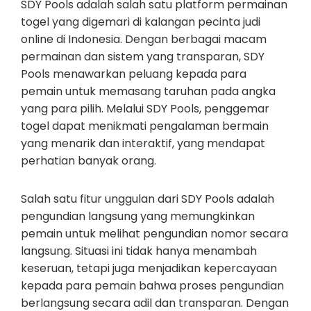
SDY Pools adalah salah satu platform permainan
togel yang digemari di kalangan pecinta judi
online di Indonesia. Dengan berbagai macam
permainan dan sistem yang transparan, SDY
Pools menawarkan peluang kepada para
pemain untuk memasang taruhan pada angka
yang para pilih. Melalui SDY Pools, penggemar
togel dapat menikmati pengalaman bermain
yang menarik dan interaktif, yang mendapat
perhatian banyak orang.
Salah satu fitur unggulan dari SDY Pools adalah
pengundian langsung yang memungkinkan
pemain untuk melihat pengundian nomor secara
langsung. Situasi ini tidak hanya menambah
keseruan, tetapi juga menjadikan kepercayaan
kepada para pemain bahwa proses pengundian
berlangsung secara adil dan transparan. Dengan