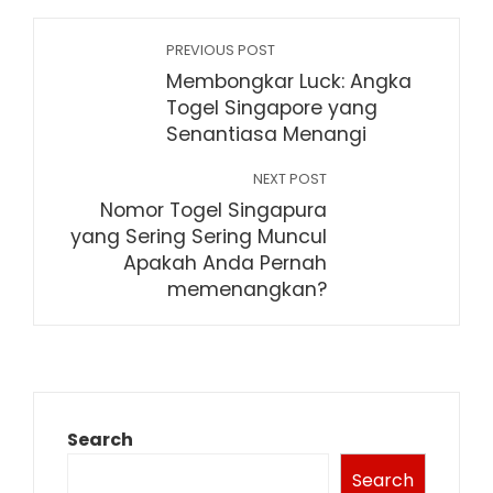
PREVIOUS POST
Membongkar Luck: Angka
Togel Singapore yang
Senantiasa Menangi
NEXT POST
Nomor Togel Singapura
yang Sering Sering Muncul
Apakah Anda Pernah
memenangkan?
Search
Search