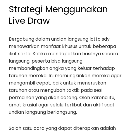
Strategi Menggunakan
Live Draw
Bergabung dalam undian langsung lotto sdy
menawarkan manfaat khusus untuk beberapa
ikut serta. Ketika mendapatkan hasilnya secara
langsung, peserta bisa langsung
membandingkan angka yang keluar terhadap
taruhan mereka. Ini memungkinkan mereka agar
mengambil cepat, baik untuk meneruskan
taruhan atau mengubah taktik pada sesi
permainan yang akan datang. Oleh karena itu,
amat krusial agar selalu terlibat dan aktif saat
undian langsung berlangsung.
Salah satu cara yang dapat diterapkan adalah