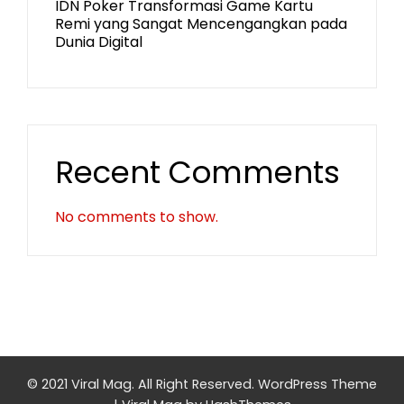
IDN Poker Transformasi Game Kartu
Remi yang Sangat Mencengangkan pada
Dunia Digital
Recent Comments
No comments to show.
© 2021 Viral Mag. All Right Reserved.
WordPress Theme