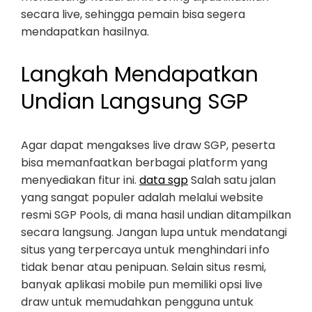
secara live, sehingga pemain bisa segera
mendapatkan hasilnya.
Langkah Mendapatkan
Undian Langsung SGP
Agar dapat mengakses live draw SGP, peserta
bisa memanfaatkan berbagai platform yang
menyediakan fitur ini.
data sgp
Salah satu jalan
yang sangat populer adalah melalui website
resmi SGP Pools, di mana hasil undian ditampilkan
secara langsung. Jangan lupa untuk mendatangi
situs yang terpercaya untuk menghindari info
tidak benar atau penipuan. Selain situs resmi,
banyak aplikasi mobile pun memiliki opsi live
draw untuk memudahkan pengguna untuk