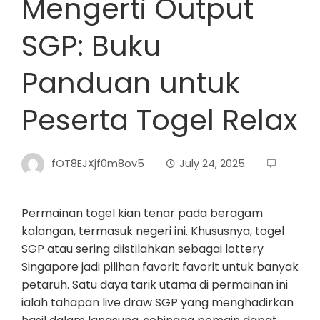
Mengerti Output
SGP: Buku
Panduan untuk
Peserta Togel Relax
fOT8EJXjf0m8ov5
July 24, 2025
Permainan togel kian tenar pada beragam
kalangan, termasuk negeri ini. Khususnya, togel
SGP atau sering diistilahkan sebagai lottery
Singapore jadi pilihan favorit favorit untuk banyak
petaruh. Satu daya tarik utama di permainan ini
ialah tahapan live draw SGP yang menghadirkan