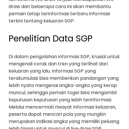
draw dari beberapa cara ini akan membantu
pemain tetap terinformasi terbaru informasi
terkini tentang keluaran SGP.
Penelitian Data SGP
Di dalam pengolahan informasi SGP, krusial untuk
mengenali corak dan tren yang terlihat dari
keluaran yang lalu. Informasi SGP yang
terakumulasi bisa memberikan pandangan yang
lebih nyata mengenai angka-angka yang kerap
muncul, sehingga pemain togel bisa mengambil
keputusan keputusan yang lebih terinformasi.
Melalui mencermati riwayat informasi keluaran,
peserta dapat mencari pola yang mungkin
merupakan indikasi angka yang memiliki peluang
lebih tinggi untuk muncul di live draw SGP