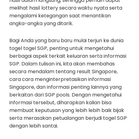
hasil dalam langsung, sehingga pemain dapat
melihat hasil lottery secara waktu nyata serta
mengalami ketegangan saat menantikan
angka-angka yang ditarik.
Bagi Anda yang baru baru mulai terjun ke dunia
togel togel SGP, penting untuk mengetahui
berbagai aspek terkait keluaran serta informasi
SGP. Dalam tulisan ini, kita akan membahas
secara mendalam tentang result Singapore,
cara cara menginterpretasikan informasi
Singapore, dan informasi penting lainnya yang
berkaitan dari SGP pools. Dengan mengetahui
informasi tersebut, diharapkan kalian bisa
membuat keputusan yang lebih lebih baik bijak
serta merasakan petualangan berjudi togel SGP
dengan lebih santai.