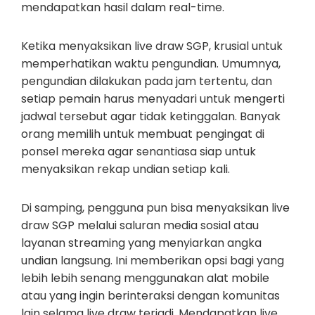
mendapatkan hasil dalam real-time.
Ketika menyaksikan live draw SGP, krusial untuk
memperhatikan waktu pengundian. Umumnya,
pengundian dilakukan pada jam tertentu, dan
setiap pemain harus menyadari untuk mengerti
jadwal tersebut agar tidak ketinggalan. Banyak
orang memilih untuk membuat pengingat di
ponsel mereka agar senantiasa siap untuk
menyaksikan rekap undian setiap kali.
Di samping, pengguna pun bisa menyaksikan live
draw SGP melalui saluran media sosial atau
layanan streaming yang menyiarkan angka
undian langsung. Ini memberikan opsi bagi yang
lebih lebih senang menggunakan alat mobile
atau yang ingin berinteraksi dengan komunitas
lain selama live draw terjadi. Mendapatkan live