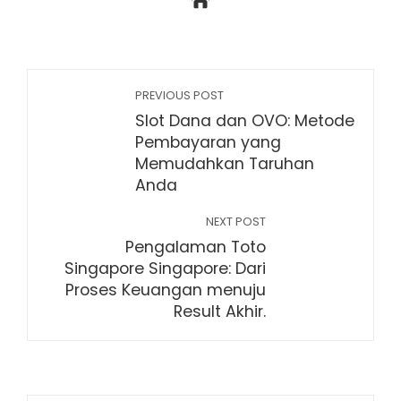
PREVIOUS POST
Slot Dana dan OVO: Metode
Pembayaran yang
Memudahkan Taruhan
Anda
NEXT POST
Pengalaman Toto
Singapore Singapore: Dari
Proses Keuangan menuju
Result Akhir.