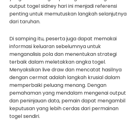
output togel sidney hari ini menjadi referensi
penting untuk memutuskan langkah selanjutnya
dari taruhan.
Di samping itu, peserta juga dapat memakai
informasi keluaran sebelumnya untuk
menganalisis pola dan menentukan strategi
terbaik dalam meletakkan angka togel.
Menyaksikan live draw dan mencatat hasilnya
dengan cermat adalah langkah krusial dalam
memperbaiki peluang menang. Dengan
pemahaman yang mendalam mengenai output
dan peninjauan data, pemain dapat mengambil
keputusan yang lebih cerdas dari permainan
togel sendiri.