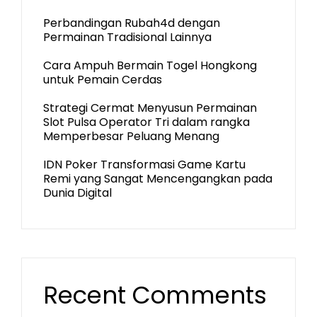
Perbandingan Rubah4d dengan
Permainan Tradisional Lainnya
Cara Ampuh Bermain Togel Hongkong
untuk Pemain Cerdas
Strategi Cermat Menyusun Permainan
Slot Pulsa Operator Tri dalam rangka
Memperbesar Peluang Menang
IDN Poker Transformasi Game Kartu
Remi yang Sangat Mencengangkan pada
Dunia Digital
Recent Comments