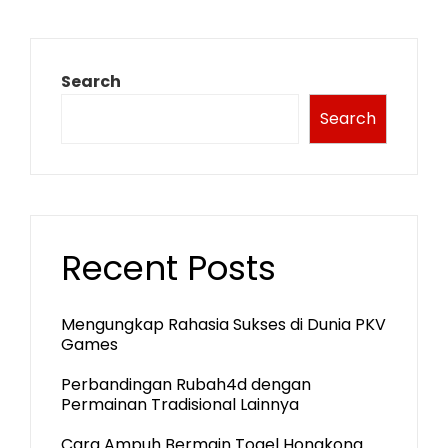
Search
Search
Recent Posts
Mengungkap Rahasia Sukses di Dunia PKV
Games
Perbandingan Rubah4d dengan
Permainan Tradisional Lainnya
Cara Ampuh Bermain Togel Hongkong