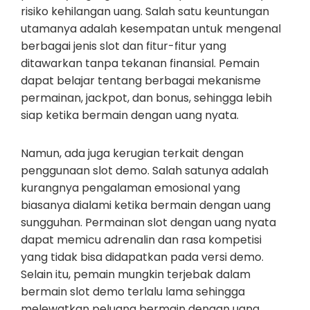
risiko kehilangan uang. Salah satu keuntungan
utamanya adalah kesempatan untuk mengenal
berbagai jenis slot dan fitur-fitur yang
ditawarkan tanpa tekanan finansial. Pemain
dapat belajar tentang berbagai mekanisme
permainan, jackpot, dan bonus, sehingga lebih
siap ketika bermain dengan uang nyata.
Namun, ada juga kerugian terkait dengan
penggunaan slot demo. Salah satunya adalah
kurangnya pengalaman emosional yang
biasanya dialami ketika bermain dengan uang
sungguhan. Permainan slot dengan uang nyata
dapat memicu adrenalin dan rasa kompetisi
yang tidak bisa didapatkan pada versi demo.
Selain itu, pemain mungkin terjebak dalam
bermain slot demo terlalu lama sehingga
melewatkan peluang bermain dengan uang