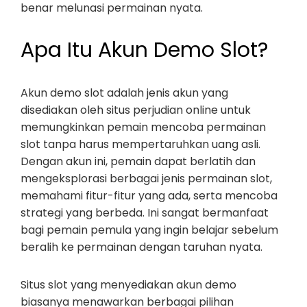
benar melunasi permainan nyata.
Apa Itu Akun Demo Slot?
Akun demo slot adalah jenis akun yang
disediakan oleh situs perjudian online untuk
memungkinkan pemain mencoba permainan
slot tanpa harus mempertaruhkan uang asli.
Dengan akun ini, pemain dapat berlatih dan
mengeksplorasi berbagai jenis permainan slot,
memahami fitur-fitur yang ada, serta mencoba
strategi yang berbeda. Ini sangat bermanfaat
bagi pemain pemula yang ingin belajar sebelum
beralih ke permainan dengan taruhan nyata.
Situs slot yang menyediakan akun demo
biasanya menawarkan berbagai pilihan