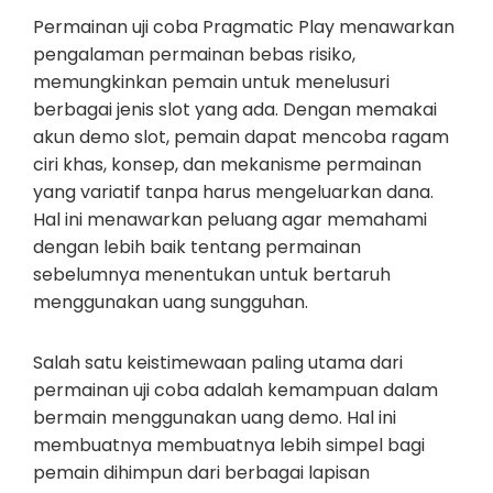
Permainan uji coba Pragmatic Play menawarkan
pengalaman permainan bebas risiko,
memungkinkan pemain untuk menelusuri
berbagai jenis slot yang ada. Dengan memakai
akun demo slot, pemain dapat mencoba ragam
ciri khas, konsep, dan mekanisme permainan
yang variatif tanpa harus mengeluarkan dana.
Hal ini menawarkan peluang agar memahami
dengan lebih baik tentang permainan
sebelumnya menentukan untuk bertaruh
menggunakan uang sungguhan.
Salah satu keistimewaan paling utama dari
permainan uji coba adalah kemampuan dalam
bermain menggunakan uang demo. Hal ini
membuatnya membuatnya lebih simpel bagi
pemain dihimpun dari berbagai lapisan