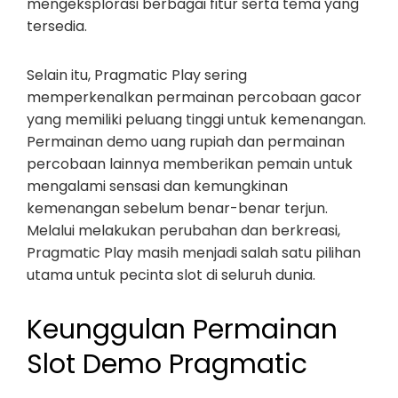
mengeksplorasi berbagai fitur serta tema yang
tersedia.
Selain itu, Pragmatic Play sering
memperkenalkan permainan percobaan gacor
yang memiliki peluang tinggi untuk kemenangan.
Permainan demo uang rupiah dan permainan
percobaan lainnya memberikan pemain untuk
mengalami sensasi dan kemungkinan
kemenangan sebelum benar-benar terjun.
Melalui melakukan perubahan dan berkreasi,
Pragmatic Play masih menjadi salah satu pilihan
utama untuk pecinta slot di seluruh dunia.
Keunggulan Permainan
Slot Demo Pragmatic