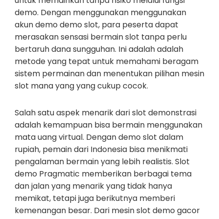
untuk memainkan tanpa risiko melalui fungsi
demo. Dengan menggunakan menggunakan
akun demo demo slot, para peserta dapat
merasakan sensasi bermain slot tanpa perlu
bertaruh dana sungguhan. Ini adalah adalah
metode yang tepat untuk memahami beragam
sistem permainan dan menentukan pilihan mesin
slot mana yang yang cukup cocok.
Salah satu aspek menarik dari slot demonstrasi
adalah kemampuan bisa bermain menggunakan
mata uang virtual. Dengan demo slot dalam
rupiah, pemain dari Indonesia bisa menikmati
pengalaman bermain yang lebih realistis. Slot
demo Pragmatic memberikan berbagai tema
dan jalan yang menarik yang tidak hanya
memikat, tetapi juga berikutnya memberi
kemenangan besar. Dari mesin slot demo gacor