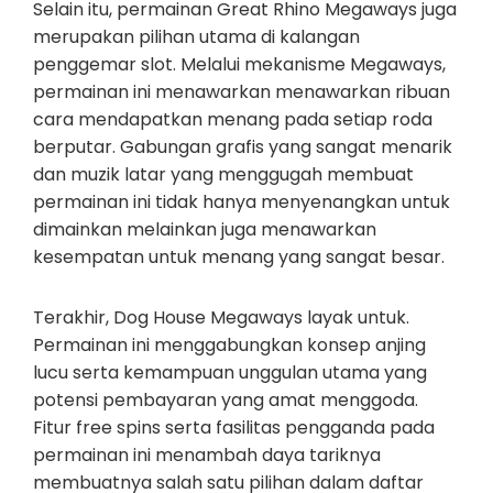
Selain itu, permainan Great Rhino Megaways juga
merupakan pilihan utama di kalangan
penggemar slot. Melalui mekanisme Megaways,
permainan ini menawarkan menawarkan ribuan
cara mendapatkan menang pada setiap roda
berputar. Gabungan grafis yang sangat menarik
dan muzik latar yang menggugah membuat
permainan ini tidak hanya menyenangkan untuk
dimainkan melainkan juga menawarkan
kesempatan untuk menang yang sangat besar.
Terakhir, Dog House Megaways layak untuk.
Permainan ini menggabungkan konsep anjing
lucu serta kemampuan unggulan utama yang
potensi pembayaran yang amat menggoda.
Fitur free spins serta fasilitas pengganda pada
permainan ini menambah daya tariknya
membuatnya salah satu pilihan dalam daftar