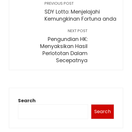
PREVIOUS POST
SDY Lotto: Menjelajahi
Kemungkinan Fortuna anda
NEXT POST
Pengundian HK:
Menyaksikan Hasil
Perlototan Dalam
Secepatnya
Search
Search