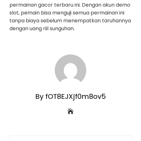
permainan gacor terbaru ini. Dengan akun demo
slot, pemain bisa menguji semua permainan ini
tanpa biaya sebelum menempatkan taruhannya
dengan uang riil sunguhan.
By fOT8EJXjf0m8ov5