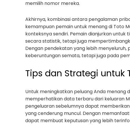
memilih nomor mereka.
Akhirnya, kombinasi antara pengalaman priba
kemampuan pemain untuk menang di Toto Mac
konteksnya sendiri. Pemain dianjurkan untuk t
secara statistik, tetapi juga mempertimbang
Dengan pendekatan yang lebih menyeluruh, 
keberuntungan semata, tetapi juga pada p
Tips dan Strategi untuk 
Untuk meningkatkan peluang Anda menang di T
memperhatikan data terbaru dari keluaran 
pengeluaran sebelumnya dapat memberikan 
yang cenderung muncul. Dengan memanfaatkan
dapat membuat keputusan yang lebih terinfo