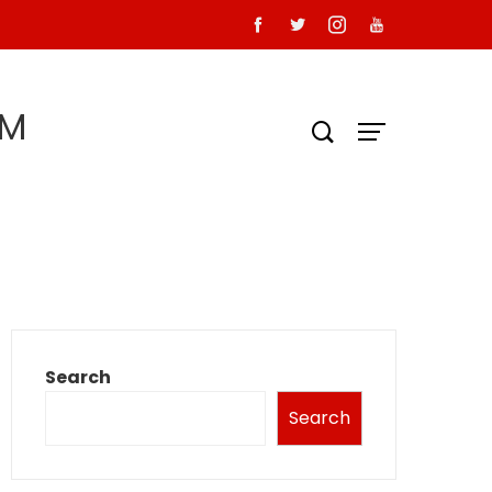
OM
Search
Search