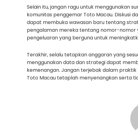
Selain itu, jangan ragu untuk menggunakan 
komunitas penggemar Toto Macau. Diskusi d
dapat membuka wawasan baru tentang strate
pengalaman mereka tentang nomor-nomor yan
pengeluaran yang berguna untuk meningkat
Terakhir, selalu tetapkan anggaran yang sesu
menggunakan data dan strategi dapat memban
kemenangan. Jangan terjebak dalam praktik 
Toto Macau tetaplah menyenangkan serta ti