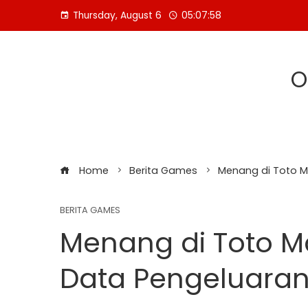
Skip
Thursday, August 6
05:07:59
to
content
O
Home
Berita Games
Menang di Toto M
BERITA GAMES
Menang di Toto 
Data Pengeluaran