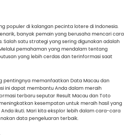
 populer di kalangan pecinta lotere di Indonesia.
enarik, banyak pemain yang berusaha mencari cara
Salah satu strategi yang sering digunakan adalah
. Melalui pemahaman yang mendalam tentang
usan yang lebih cerdas dan terinformasi saat
tang pentingnya memanfaatkan Data Macau dan
si ini dapat membantu Anda dalam meraih
rmasi terbaru seputar Result Macau dan Toto
t meningkatkan kesempatan untuk meraih hasil yang
nda ikuti. Mari kita eksplor lebih dalam cara-cara
akan data pengeluaran terbaik.