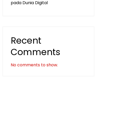
pada Dunia Digital
Recent
Comments
No comments to show.