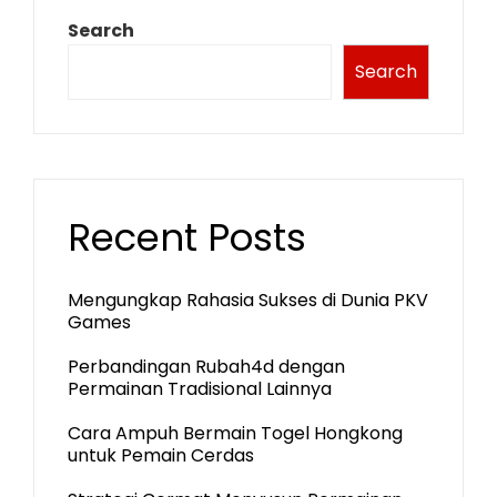
Search
Search
Recent Posts
Mengungkap Rahasia Sukses di Dunia PKV
Games
Perbandingan Rubah4d dengan
Permainan Tradisional Lainnya
Cara Ampuh Bermain Togel Hongkong
untuk Pemain Cerdas