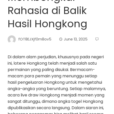
Rahasia di Balik
Hasil Hongkong
fOT8EJXjf0m8ov5
June 13, 2025
Di dalam alam perjudian, khususnya pada negeri
ini, lotere Hongkong telah menjadi salah satu
permainan yang paling disukai. Bermacam-
macam para pemain yang menunggu setiap
hasil pengeluaran Hongkong untuk mengetahui
angka-angka yang beruntung. Setiap malamnya,
acara live draw Hongkong menjadi momen yang
sangat ditunggu, dimana angka togel Hongkong
dipublikasikan secara langsung. Dalam siaran ini,