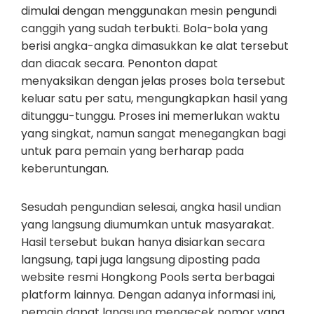
dimulai dengan menggunakan mesin pengundi
canggih yang sudah terbukti. Bola-bola yang
berisi angka-angka dimasukkan ke alat tersebut
dan diacak secara. Penonton dapat
menyaksikan dengan jelas proses bola tersebut
keluar satu per satu, mengungkapkan hasil yang
ditunggu-tunggu. Proses ini memerlukan waktu
yang singkat, namun sangat menegangkan bagi
untuk para pemain yang berharap pada
keberuntungan.
Sesudah pengundian selesai, angka hasil undian
yang langsung diumumkan untuk masyarakat.
Hasil tersebut bukan hanya disiarkan secara
langsung, tapi juga langsung diposting pada
website resmi Hongkong Pools serta berbagai
platform lainnya. Dengan adanya informasi ini,
pemain dapat langsung mengecek nomor yang