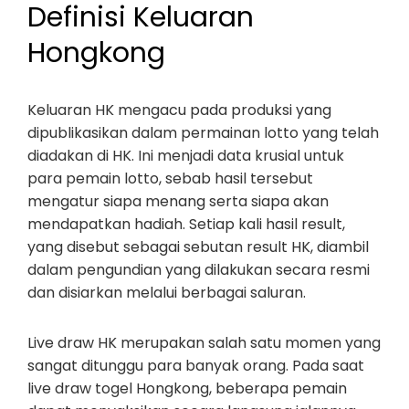
Definisi Keluaran
Hongkong
Keluaran HK mengacu pada produksi yang
dipublikasikan dalam permainan lotto yang telah
diadakan di HK. Ini menjadi data krusial untuk
para pemain lotto, sebab hasil tersebut
mengatur siapa menang serta siapa akan
mendapatkan hadiah. Setiap kali hasil result,
yang disebut sebagai sebutan result HK, diambil
dalam pengundian yang dilakukan secara resmi
dan disiarkan melalui berbagai saluran.
Live draw HK merupakan salah satu momen yang
sangat ditunggu para banyak orang. Pada saat
live draw togel Hongkong, beberapa pemain