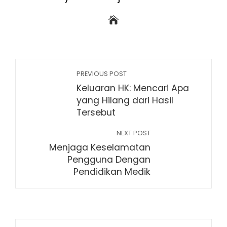
PREVIOUS POST
Keluaran HK: Mencari Apa
yang Hilang dari Hasil
Tersebut
NEXT POST
Menjaga Keselamatan
Pengguna Dengan
Pendidikan Medik