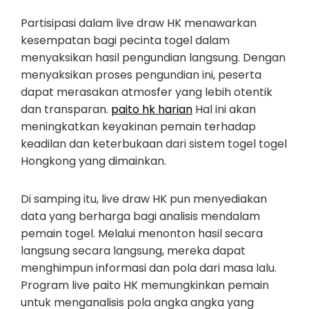
Partisipasi dalam live draw HK menawarkan
kesempatan bagi pecinta togel dalam
menyaksikan hasil pengundian langsung. Dengan
menyaksikan proses pengundian ini, peserta
dapat merasakan atmosfer yang lebih otentik
dan transparan.
paito hk harian
Hal ini akan
meningkatkan keyakinan pemain terhadap
keadilan dan keterbukaan dari sistem togel togel
Hongkong yang dimainkan.
Di samping itu, live draw HK pun menyediakan
data yang berharga bagi analisis mendalam
pemain togel. Melalui menonton hasil secara
langsung secara langsung, mereka dapat
menghimpun informasi dan pola dari masa lalu.
Program live paito HK memungkinkan pemain
untuk menganalisis pola angka angka yang