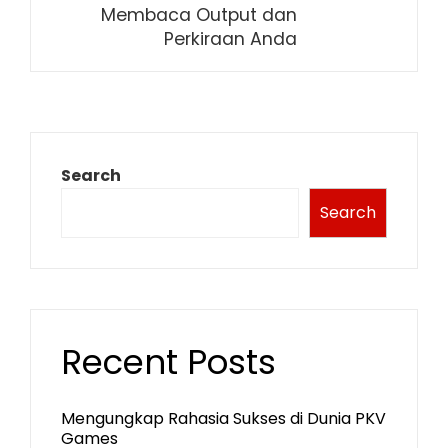
Membaca Output dan
Perkiraan Anda
Search
Search
Recent Posts
Mengungkap Rahasia Sukses di Dunia PKV
Games