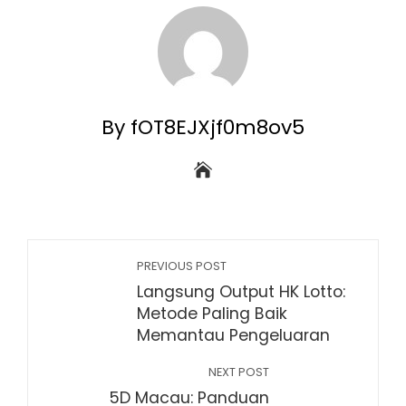
By fOT8EJXjf0m8ov5
PREVIOUS POST
Langsung Output HK Lotto:
Metode Paling Baik
Memantau Pengeluaran
NEXT POST
5D Macau: Panduan