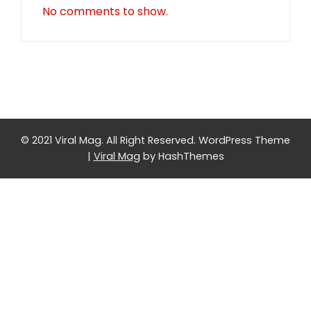
No comments to show.
© 2021 Viral Mag. All Right Reserved.
WordPress Theme
|
Viral Mag
by HashThemes