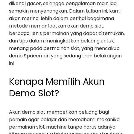
dikenal gacor, sehingga pengalaman main jadi
semakin menyenangkan. Dalam tulisan ini, kami
akan merinci lebih dalam perihal bagaimana
metode memanfaatkan akun demo slot,
berbagai jenis permainan yang dapat ditemukan,
dan tips dalam meningkatkan peluang untuk
menang pada permainan slot, yang mencakup
demo Spaceman yang sedang tren belakangan
ini.
Kenapa Memilih Akun
Demo Slot?
Akun demo slot memberikan peluang bagi
pemain agar belajar dan memahami mekanika
permainan slot machine tanpa harus adanya