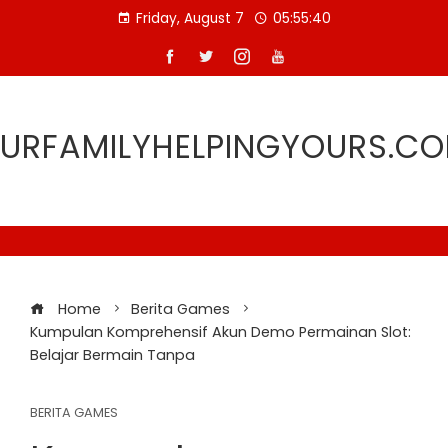
Skip
Friday, August 7
05:55:41
to
content
URFAMILYHELPINGYOURS.C
Home
Berita Games
Kumpulan Komprehensif Akun Demo Permainan Slot:
Belajar Bermain Tanpa
BERITA GAMES