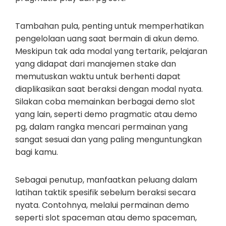
Tambahan pula, penting untuk memperhatikan
pengelolaan uang saat bermain di akun demo.
Meskipun tak ada modal yang tertarik, pelajaran
yang didapat dari manajemen stake dan
memutuskan waktu untuk berhenti dapat
diaplikasikan saat beraksi dengan modal nyata.
Silakan coba memainkan berbagai demo slot
yang lain, seperti demo pragmatic atau demo
pg, dalam rangka mencari permainan yang
sangat sesuai dan yang paling menguntungkan
bagi kamu.
Sebagai penutup, manfaatkan peluang dalam
latihan taktik spesifik sebelum beraksi secara
nyata. Contohnya, melalui permainan demo
seperti slot spaceman atau demo spaceman,