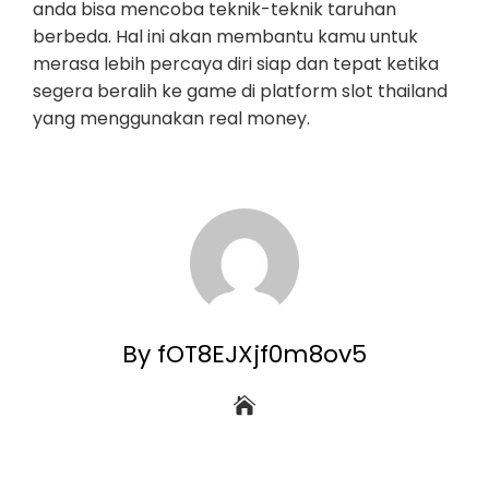
anda bisa mencoba teknik-teknik taruhan
berbeda. Hal ini akan membantu kamu untuk
merasa lebih percaya diri siap dan tepat ketika
segera beralih ke game di platform slot thailand
yang menggunakan real money.
By fOT8EJXjf0m8ov5