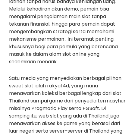
latihan tanpa harus bahaya kehilangan uang.
Melalui kehadiran akun demo, pemain bisa
mengalami pengalaman main slot tanpa
tekanan finansial, hingga para pemain dapat
mengembangkan strategi serta memahami
mekanisme permainan . Ini teramat penting,
khususnya bagi para pemula yang berencana
masuk ke dalam alam slot online yang
sedemikian menarik.
Satu media yang menyediakan berbagai pilihan
sweet slot ialah rakyat4d, yang mana
menawarkan koleksi berbagai lengkap dari slot
Thailand sampai game dari penyedia termasyhur
misalnya Pragmatic Play serta PGSoft. Di
samping itu, web slot yang ada di Thailand juga
menawarkan akses ke game yang berasal dari
luar negeri serta server-server di Thailand yang