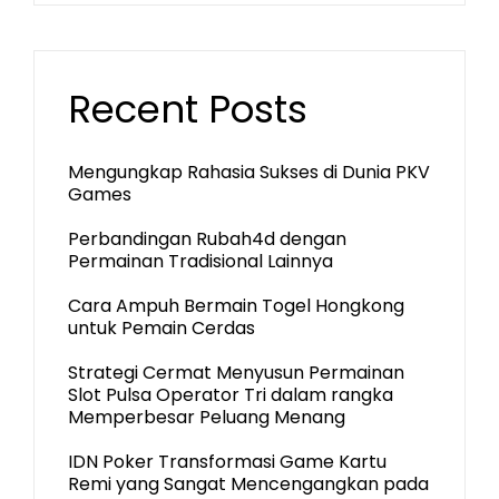
Recent Posts
Mengungkap Rahasia Sukses di Dunia PKV
Games
Perbandingan Rubah4d dengan
Permainan Tradisional Lainnya
Cara Ampuh Bermain Togel Hongkong
untuk Pemain Cerdas
Strategi Cermat Menyusun Permainan
Slot Pulsa Operator Tri dalam rangka
Memperbesar Peluang Menang
IDN Poker Transformasi Game Kartu
Remi yang Sangat Mencengangkan pada