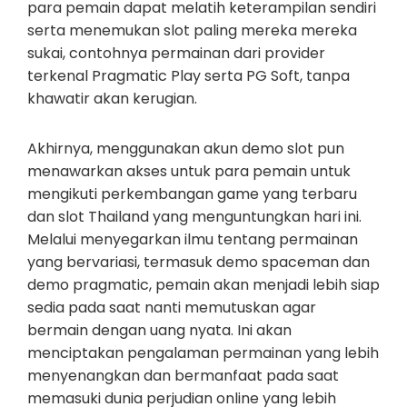
para pemain dapat melatih keterampilan sendiri
serta menemukan slot paling mereka mereka
sukai, contohnya permainan dari provider
terkenal Pragmatic Play serta PG Soft, tanpa
khawatir akan kerugian.
Akhirnya, menggunakan akun demo slot pun
menawarkan akses untuk para pemain untuk
mengikuti perkembangan game yang terbaru
dan slot Thailand yang menguntungkan hari ini.
Melalui menyegarkan ilmu tentang permainan
yang bervariasi, termasuk demo spaceman dan
demo pragmatic, pemain akan menjadi lebih siap
sedia pada saat nanti memutuskan agar
bermain dengan uang nyata. Ini akan
menciptakan pengalaman permainan yang lebih
menyenangkan dan bermanfaat pada saat
memasuki dunia perjudian online yang lebih