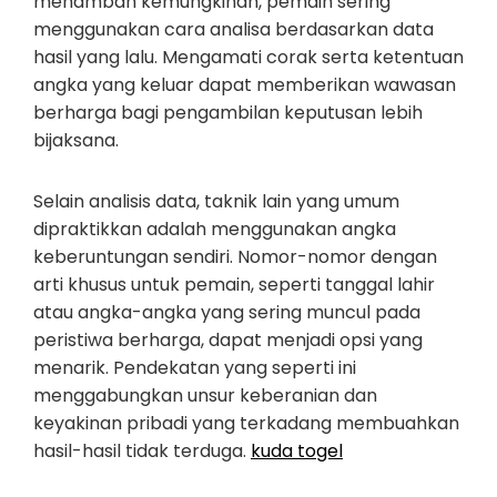
menambah kemungkinan, pemain sering
menggunakan cara analisa berdasarkan data
hasil yang lalu. Mengamati corak serta ketentuan
angka yang keluar dapat memberikan wawasan
berharga bagi pengambilan keputusan lebih
bijaksana.
Selain analisis data, taknik lain yang umum
dipraktikkan adalah menggunakan angka
keberuntungan sendiri. Nomor-nomor dengan
arti khusus untuk pemain, seperti tanggal lahir
atau angka-angka yang sering muncul pada
peristiwa berharga, dapat menjadi opsi yang
menarik. Pendekatan yang seperti ini
menggabungkan unsur keberanian dan
keyakinan pribadi yang terkadang membuahkan
hasil-hasil tidak terduga.
kuda togel