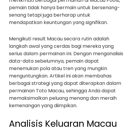
menikmati berbagai permainan di Macau Pools,
pemain tidak hanya bermain untuk bersenang-
senang tetapi juga berharap untuk
mendapatkan keuntungan yang signifikan.
Mengikuti result Macau secara rutin adalah
langkah awal yang cerdas bagi mereka yang
serius dalam permainan ini. Dengan menganalisis
data-data sebelumnya, pemain dapat
menemukan pola atau tren yang mungkin
menguntungkan. Artikel ini akan membahas
berbagai strategi yang dapat diterapkan dalam
permainan Toto Macau, sehingga Anda dapat
memaksimalkan peluang menang dan meraih
kemenangan yang diimpikan.
Analisis Keluaran Macau