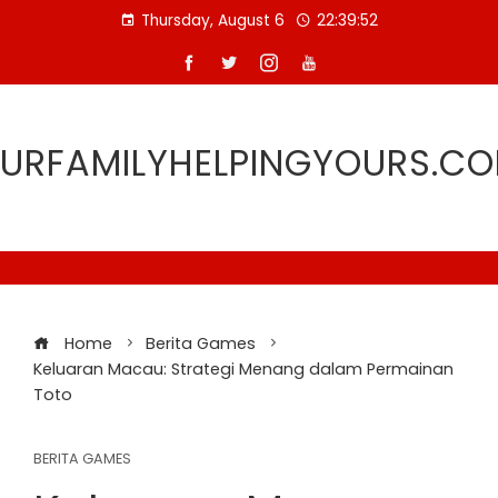
Skip
Thursday, August 6
22:39:53
to
content
URFAMILYHELPINGYOURS.C
Home
Berita Games
Keluaran Macau: Strategi Menang dalam Permainan
Toto
BERITA GAMES