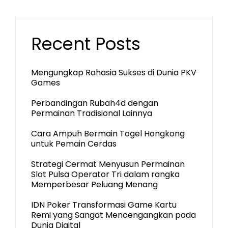
Recent Posts
Mengungkap Rahasia Sukses di Dunia PKV
Games
Perbandingan Rubah4d dengan
Permainan Tradisional Lainnya
Cara Ampuh Bermain Togel Hongkong
untuk Pemain Cerdas
Strategi Cermat Menyusun Permainan
Slot Pulsa Operator Tri dalam rangka
Memperbesar Peluang Menang
IDN Poker Transformasi Game Kartu
Remi yang Sangat Mencengangkan pada
Dunia Digital