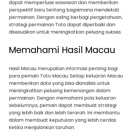
dapat memperluas wawasan dan memberikan
perspektif baru tentang bagaimana mendekati
permainan. Dengan saling berbagi pengetahuan,
strategi permainan Toto dapat diperbaiki dan
disesuaikan untuk meningkatkan peluang sukses.
Memahami Hasil Macau
Hasil Macau merupakan informasi penting bagi
para pemain Toto Macau. Setiap keluaran Macau
memberikan data yang bisa dianalisis untuk
meningkatkan peluang kemenangan dalam
permainan. Dengan memahami pola keluaran
sebelumnya, pemain dapat membuat strategi
yang lebih baik dan lebih terarah. Ini membantu
dalam membuat keputusan yang lebih cerdas
ketika menjalankan taruhan.