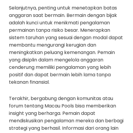
Selanjutnya, penting untuk menetapkan batas
anggaran saat bermain. Bermain dengan bijak
adalah kunci untuk menikmati pengalaman
permainan tanpa risiko besar. Menerapkan
sistem taruhan yang sesuai dengan modal dapat
membantu mengurangi kerugian dan
meningkatkan peluang kemenangan. Pemain
yang disiplin dalam mengelola anggaran
cenderung memiliki pengalaman yang lebih
positif dan dapat bermain lebih lama tanpa
tekanan finansial.
Terakhir, bergabung dengan komunitas atau
forum tentang Macau Pools bisa memberikan
insight yang berharga. Pemain dapat
mendiskusikan pengalaman mereka dan berbagi
strategi yang berhasil. Informasi dari orang lain