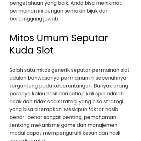
pengetahuan yang baik, Anda bisa menikmati
permainan ini dengan semakin bijak dan
bertanggung jawab.
Mitos Umum Seputar
Kuda Slot
Salah satu mitos generik seputar permainan slot
adalah bahwasanya permainan ini sepenuhnya
tergantung pada keberuntungan. Banyak orang
percaya kalau hasil dari setiap kali spin adalah
acak dan tidak ada strategi yang bisa strategi
yang bisa diterapkan. Meskipun faktor nasib
benar-benar sangat penting, pemahaman
tentang mekanisme game dan manajemen
modal dapat mempengaruhi kesan dan hasil
yang diperoleh.