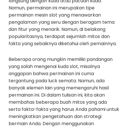
langsung dengan kuda atau pacuan kuda.
Namun, permainan ini merupakan tipe
permainan mesin slot yang menawarkan
pengalaman yang seru dengan beragam tema
dan fitur yang menarik. Namun, di belakang
popularitasnya, terdapat sejumlah mitos dan
fakta yang sebaiknya diketahui oleh pemainnya.
Beberapa orang mungkin memiliki pandangan
yang salah mengenai kuda slot, misalnya
anggapan bahwa permainan ini cuma
tergantung pada luck semata. Namun, ada
banyak elemen lain yang memengaruhi hasil
permainan ini. Di dalam tulisan ini, kita akan
membahas beberapa buah mitos yang ada
serta fakta-fakta yang harus Anda pahami untuk
meningkatkan pengetahuan dan strategi
bermain Anda. Dengan menggunakan