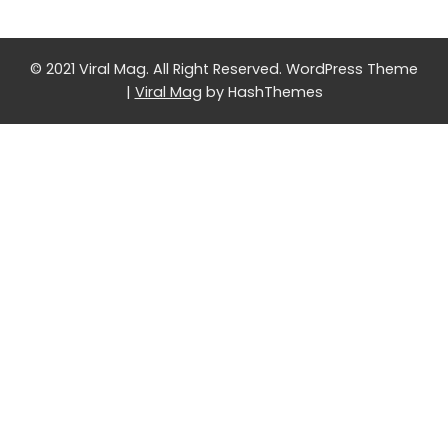
© 2021 Viral Mag. All Right Reserved.
WordPress Theme
|
Viral Mag
by HashThemes