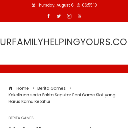
Skip
Thursday, August 6
06:55:14
to
content
URFAMILYHELPINGYOURS.C
Home
Berita Games
Kekeliruan serta Fakta Seputar Poni Game Slot yang
Harus Kamu Ketahui
BERITA GAMES