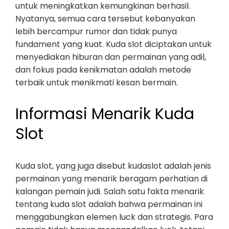
untuk meningkatkan kemungkinan berhasil.
Nyatanya, semua cara tersebut kebanyakan
lebih bercampur rumor dan tidak punya
fundament yang kuat. Kuda slot diciptakan untuk
menyediakan hiburan dan permainan yang adil,
dan fokus pada kenikmatan adalah metode
terbaik untuk menikmati kesan bermain.
Informasi Menarik Kuda
Slot
Kuda slot, yang juga disebut kudaslot adalah jenis
permainan yang menarik beragam perhatian di
kalangan pemain judi. Salah satu fakta menarik
tentang kuda slot adalah bahwa permainan ini
menggabungkan elemen luck dan strategis. Para