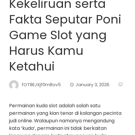
Kekeliruan serta
Fakta Seputar Poni
Game Slot yang
Harus Kamu
Ketahui
fOT8EJXjf0m8ov5
January 3, 2026
Permainan kuda slot adalah salah satu
permainan yang kian tenar di kalangan pecinta
judi online. Walaupun namanya mengandung
kata ‘kuda’, permainan ini tidak berkaitan