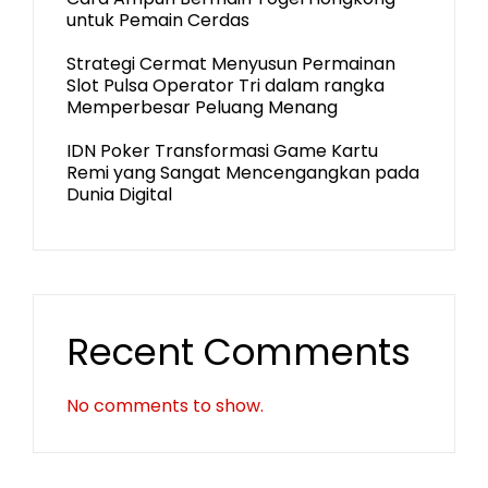
untuk Pemain Cerdas
Strategi Cermat Menyusun Permainan
Slot Pulsa Operator Tri dalam rangka
Memperbesar Peluang Menang
IDN Poker Transformasi Game Kartu
Remi yang Sangat Mencengangkan pada
Dunia Digital
Recent Comments
No comments to show.