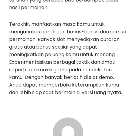
hasil permainan.
Terakhir, manfaatkan masa kamu untuk
menganalisis corak dan bonus-bonus dari semua
permainan. Banyak slot menyediakan putaran
gratis atau bonus spesial yang dapat
meningkatkan peluang kamu untuk menang.
Experimentasikan berbagai taktik dan amati
seperti apa reaksi game pada pendekatan
kamu. Dengan banyak berlatih di slot demo,
Anda dapat memperbaiki keterampilan kamu
dan lebih siap saat bermain di versi uang nyata.