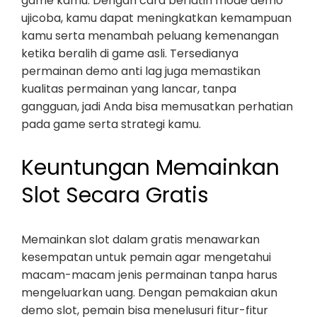
game kamu. Dengan cara berlatih mode demo
ujicoba, kamu dapat meningkatkan kemampuan
kamu serta menambah peluang kemenangan
ketika beralih di game asli. Tersedianya
permainan demo anti lag juga memastikan
kualitas permainan yang lancar, tanpa
gangguan, jadi Anda bisa memusatkan perhatian
pada game serta strategi kamu.
Keuntungan Memainkan
Slot Secara Gratis
Memainkan slot dalam gratis menawarkan
kesempatan untuk pemain agar mengetahui
macam-macam jenis permainan tanpa harus
mengeluarkan uang. Dengan pemakaian akun
demo slot, pemain bisa menelusuri fitur-fitur