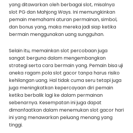
yang ditawarkan oleh berbagai slot, misalnya
slot PG dan Mahjong Ways. Ini memungkinkan
pemain memahami aturan permainan, simbol,
dan bonus yang, maka mereka jadi siap ketika
bermain menggunakan uang sungguhan.
Selain itu, memainkan slot percobaan juga
sangat berguna dalam mengembangkan
strategi serta cara bermain yang. Pemain bisa uji
aneka ragam pola slot gacor tanpa harus risiko
kehilangan uang. Hal tidak cuma seru tetapi juga
juga meningkatkan kepercayaan diri pemain
ketika berbalik lagi ke dalam permainan
sebenarnya. Kesempatan ini juga dapat
dimanfaatkan dalam menemukan slot gacor hari
ini yang menawarkan peluang menang yang
tinggi.