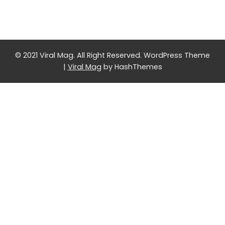
© 2021 Viral Mag. All Right Reserved.
WordPress Theme
|
Viral Mag
by HashThemes