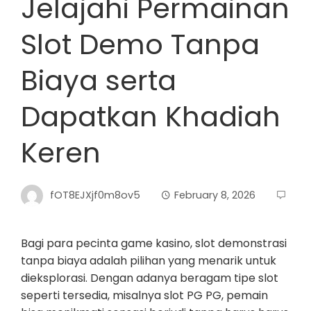
Jelajahi Permainan
Slot Demo Tanpa
Biaya serta
Dapatkan Khadiah
Keren
fOT8EJXjf0m8ov5
February 8, 2026
Bagi para pecinta game kasino, slot demonstrasi
tanpa biaya adalah pilihan yang menarik untuk
dieksplorasi. Dengan adanya beragam tipe slot
seperti tersedia, misalnya slot PG PG, pemain