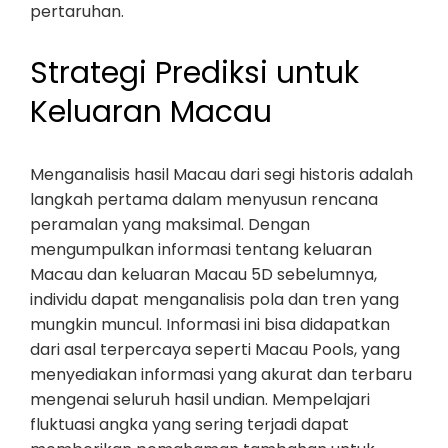
pertaruhan.
Strategi Prediksi untuk
Keluaran Macau
Menganalisis hasil Macau dari segi historis adalah
langkah pertama dalam menyusun rencana
peramalan yang maksimal. Dengan
mengumpulkan informasi tentang keluaran
Macau dan keluaran Macau 5D sebelumnya,
individu dapat menganalisis pola dan tren yang
mungkin muncul. Informasi ini bisa didapatkan
dari asal terpercaya seperti Macau Pools, yang
menyediakan informasi yang akurat dan terbaru
mengenai seluruh hasil undian. Mempelajari
fluktuasi angka yang sering terjadi dapat