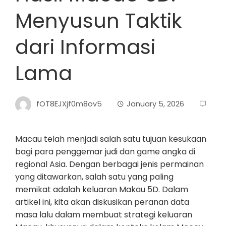
Menyusun Taktik
dari Informasi
Lama
fOT8EJXjf0m8ov5
January 5, 2026
Macau telah menjadi salah satu tujuan kesukaan
bagi para penggemar judi dan game angka di
regional Asia. Dengan berbagai jenis permainan
yang ditawarkan, salah satu yang paling
memikat adalah keluaran Makau 5D. Dalam
artikel ini, kita akan diskusikan peranan data
masa lalu dalam membuat strategi keluaran