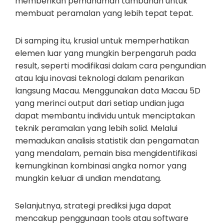
memberikan pemahaman tambahan untuk
membuat peramalan yang lebih tepat tepat.
Di samping itu, krusial untuk memperhatikan
elemen luar yang mungkin berpengaruh pada
result, seperti modifikasi dalam cara pengundian
atau laju inovasi teknologi dalam penarikan
langsung Macau. Menggunakan data Macau 5D
yang merinci output dari setiap undian juga
dapat membantu individu untuk menciptakan
teknik peramalan yang lebih solid. Melalui
memadukan analisis statistik dan pengamatan
yang mendalam, pemain bisa mengidentifikasi
kemungkinan kombinasi angka nomor yang
mungkin keluar di undian mendatang.
Selanjutnya, strategi prediksi juga dapat
mencakup penggunaan tools atau software