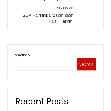
NEXT POST
SGP Hari Ini: Ulasan dan
Hasil Terkini
Search
Search
Recent Posts