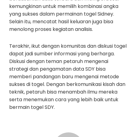
kemungkinan untuk memilih kombinasi angka
yang sukses dalam permainan togel Sidney.
Selain itu, mencatat hasil keluaran juga bisa
menolong proses kegiatan analisis.
Terakhir, ikut dengan komunitas dan diskusi togel
dapat jadi sumber informasi yang berharga.
Diskusi dengan teman petaruh mengenai
strategi dan pengamatan data SDY bisa
memberi pandangan baru mengenai metode
sukses di togel. Dengan berkomunikasi kisah dan
teknik, petaruh bisa menambah ilmu mereka
serta menemukan cara yang lebih baik untuk
bermain togel SDY.