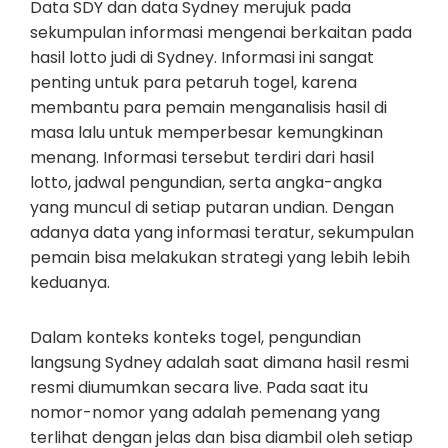
Data SDY dan data Sydney merujuk pada
sekumpulan informasi mengenai berkaitan pada
hasil lotto judi di Sydney. Informasi ini sangat
penting untuk para petaruh togel, karena
membantu para pemain menganalisis hasil di
masa lalu untuk memperbesar kemungkinan
menang. Informasi tersebut terdiri dari hasil
lotto, jadwal pengundian, serta angka-angka
yang muncul di setiap putaran undian. Dengan
adanya data yang informasi teratur, sekumpulan
pemain bisa melakukan strategi yang lebih lebih
keduanya.
Dalam konteks konteks togel, pengundian
langsung Sydney adalah saat dimana hasil resmi
resmi diumumkan secara live. Pada saat itu
nomor-nomor yang adalah pemenang yang
terlihat dengan jelas dan bisa diambil oleh setiap