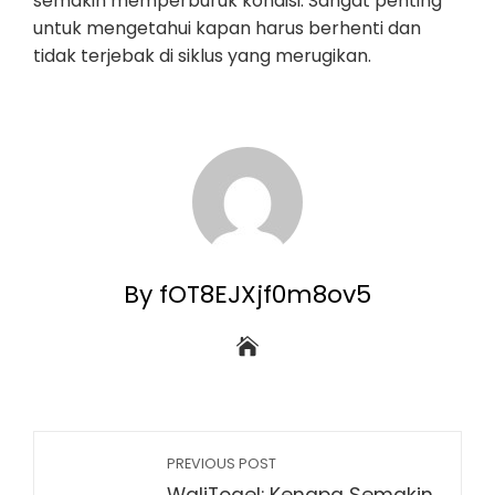
semakin memperburuk kondisi. Sangat penting
untuk mengetahui kapan harus berhenti dan
tidak terjebak di siklus yang merugikan.
By fOT8EJXjf0m8ov5
PREVIOUS POST