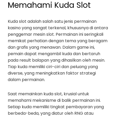
Memahami Kuda Slot
Kuda slot adalah salah satu jenis permainan
kasino yang sangat terkenal, khususnya di antara
penggemar mesin slot. Permainan ini seringkali
memikat perhatian dengan tema yang beragam
dan grafis yang menawan. Dalam game ini,
pemain dapat mengambil kuda dan bertaruh
pada result balapan yang dihasilkan oleh mesin.
Tiap kuda memiliki ciri-ciri dan peluang yang
diverse, yang meningkatkan faktor strategi
dalam permainan.
Saat memainkan kuda slot, krusial untuk
memahami mekanisme di balik permainan ini.
Setiap kuda memiliki tingkat pembayaran yang
berbeda-beda, yang diatur oleh RNG atau