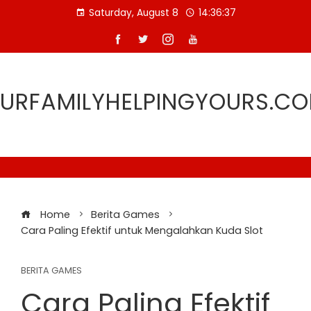
Skip
Saturday, August 8
14:36:38
to
content
URFAMILYHELPINGYOURS.C
Home
Berita Games
Cara Paling Efektif untuk Mengalahkan Kuda Slot
BERITA GAMES
Cara Paling Efektif