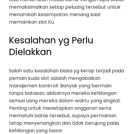
memaksimalkan setiap peluang tersebut untuk
menambah kesempatan menang saat
memainkan slot itu.
Kesalahan yg Perlu
Dielakkan
Salah satu kesalahan biasa yg kerap terjadi pada
pemain kuda slot adalah mengabaikan
manajemen bankroll. Banyak yang bermain
tanpa batasan, akibatnya mereka kehilangan
semua uang mereka dalam waktu yang singkat.
Penting untuk menetapkan anggaran serta
mematuhi batas tersebut, supaya permainan
tetap menyenangkan dan tidak berujung pada
kehilangan yang besar.