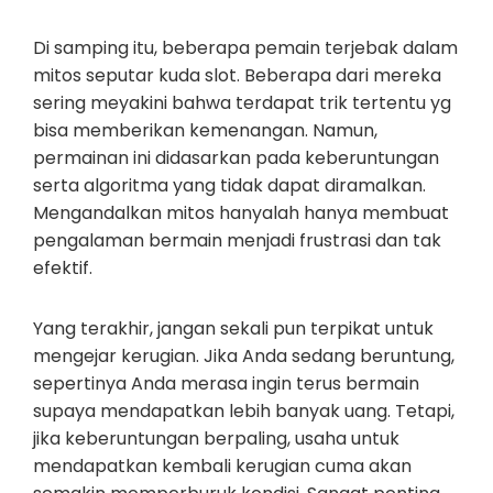
Di samping itu, beberapa pemain terjebak dalam
mitos seputar kuda slot. Beberapa dari mereka
sering meyakini bahwa terdapat trik tertentu yg
bisa memberikan kemenangan. Namun,
permainan ini didasarkan pada keberuntungan
serta algoritma yang tidak dapat diramalkan.
Mengandalkan mitos hanyalah hanya membuat
pengalaman bermain menjadi frustrasi dan tak
efektif.
Yang terakhir, jangan sekali pun terpikat untuk
mengejar kerugian. Jika Anda sedang beruntung,
sepertinya Anda merasa ingin terus bermain
supaya mendapatkan lebih banyak uang. Tetapi,
jika keberuntungan berpaling, usaha untuk
mendapatkan kembali kerugian cuma akan