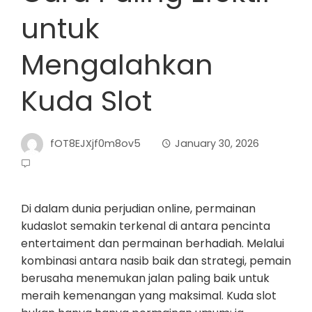
untuk
Mengalahkan
Kuda Slot
fOT8EJXjf0m8ov5
January 30, 2026
Di dalam dunia perjudian online, permainan
kudaslot semakin terkenal di antara pencinta
entertaiment dan permainan berhadiah. Melalui
kombinasi antara nasib baik dan strategi, pemain
berusaha menemukan jalan paling baik untuk
meraih kemenangan yang maksimal. Kuda slot