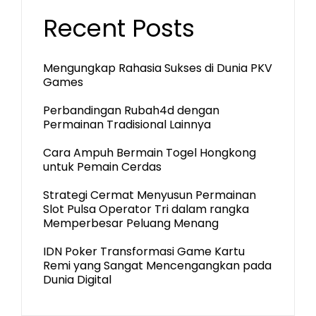
Recent Posts
Mengungkap Rahasia Sukses di Dunia PKV
Games
Perbandingan Rubah4d dengan
Permainan Tradisional Lainnya
Cara Ampuh Bermain Togel Hongkong
untuk Pemain Cerdas
Strategi Cermat Menyusun Permainan
Slot Pulsa Operator Tri dalam rangka
Memperbesar Peluang Menang
IDN Poker Transformasi Game Kartu
Remi yang Sangat Mencengangkan pada
Dunia Digital