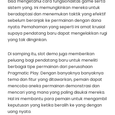
bisa mengetahui cara fungsionalitas game serta
sistem yang. Ini memungkinkan mereka untuk
beradaptasi dan menemukan taktik yang efektif
sebelum beranjak ke permainan dengan dana
nyata. Pemahaman yang seperti ini amat krusial
supaya pendatang baru dapat mengelakkan rugi
yang tak diinginkan.
Di samping itu, slot demo juga memberikan
peluang bagi pendatang baru untuk meneliti
berbagai tipe permainan dari perusahaan
Pragmatic Play. Dengan banyaknya banyaknya
tema dan fitur yang ditawarkan, pemain dapat
mencoba aneka permainan demonstrasi dan
mencari yang mana yang paling disukai mereka.
Hal ini membantu para pemain untuk mengambil
keputusan yang ketika beralih ke yang dengan
uang nyata.