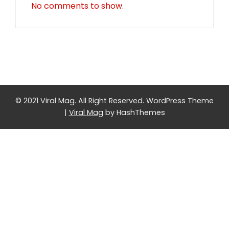
No comments to show.
© 2021 Viral Mag. All Right Reserved.
WordPress Theme
|
Viral Mag
by HashThemes