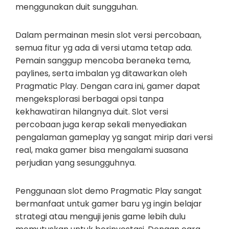
menggunakan duit sungguhan.
Dalam permainan mesin slot versi percobaan,
semua fitur yg ada di versi utama tetap ada.
Pemain sanggup mencoba beraneka tema,
paylines, serta imbalan yg ditawarkan oleh
Pragmatic Play. Dengan cara ini, gamer dapat
mengeksplorasi berbagai opsi tanpa
kekhawatiran hilangnya duit. Slot versi
percobaan juga kerap sekali menyediakan
pengalaman gameplay yg sangat mirip dari versi
real, maka gamer bisa mengalami suasana
perjudian yang sesungguhnya.
Penggunaan slot demo Pragmatic Play sangat
bermanfaat untuk gamer baru yg ingin belajar
strategi atau menguji jenis game lebih dulu