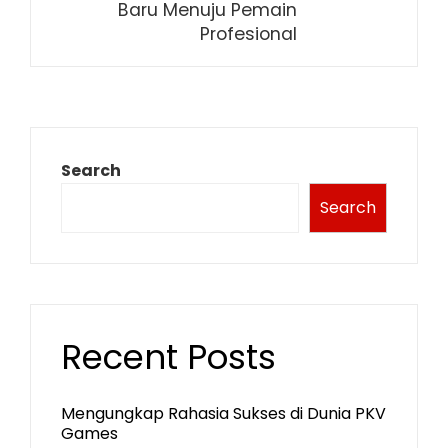
Baru Menuju Pemain
Profesional
Search
Search
Recent Posts
Mengungkap Rahasia Sukses di Dunia PKV
Games