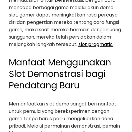
memutuskan untuk berinvestasi. Dengan cara
mencoba berbagai game melalui akun demo
slot, gamer dapat meningkatkan rasa percaya
diri dan pengertian mereka tentang cara fungsi
game, maka saat mereka bermain dengan uang
sungguhan, mereka telah persiapkan dalam
melangkah langkah tersebut.
slot pragmatic
Manfaat Menggunakan
Slot Demonstrasi bagi
Pendatang Baru
Memanfaatkan slot demo sangat bermanfaat
untuk pemula yang bereksperimen dengan
game tanpa harus perlu mengeluarkan dana
pribadi. Melalui permainan demonstrasi, pemain