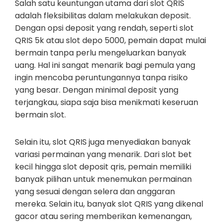
Salah satu keuntungan utama dari slot QRIS
adalah fleksibilitas dalam melakukan deposit.
Dengan opsi deposit yang rendah, seperti slot
QRIS 5k atau slot depo 5000, pemain dapat mulai
bermain tanpa perlu mengeluarkan banyak
uang. Hal ini sangat menarik bagi pemula yang
ingin mencoba peruntungannya tanpa risiko
yang besar. Dengan minimal deposit yang
terjangkau, siapa saja bisa menikmati keseruan
bermain slot.
Selain itu, slot QRIS juga menyediakan banyak
variasi permainan yang menarik. Dari slot bet
kecil hingga slot deposit qris, pemain memiliki
banyak pilihan untuk menemukan permainan
yang sesuai dengan selera dan anggaran
mereka. Selain itu, banyak slot QRIS yang dikenal
gacor atau sering memberikan kemenangan,