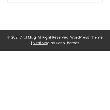
© 2021 Viral Mag. All Right Reserved.
WordPress Theme
|
Viral Mag
by HashThemes