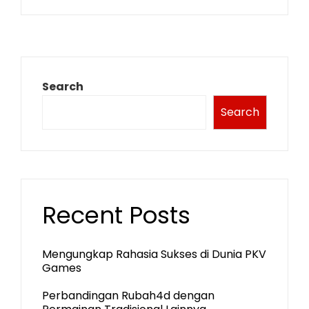
Search
Search
Recent Posts
Mengungkap Rahasia Sukses di Dunia PKV
Games
Perbandingan Rubah4d dengan