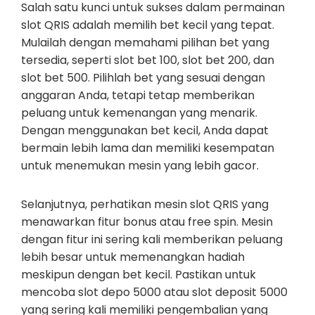
Salah satu kunci untuk sukses dalam permainan
slot QRIS adalah memilih bet kecil yang tepat.
Mulailah dengan memahami pilihan bet yang
tersedia, seperti slot bet 100, slot bet 200, dan
slot bet 500. Pilihlah bet yang sesuai dengan
anggaran Anda, tetapi tetap memberikan
peluang untuk kemenangan yang menarik.
Dengan menggunakan bet kecil, Anda dapat
bermain lebih lama dan memiliki kesempatan
untuk menemukan mesin yang lebih gacor.
Selanjutnya, perhatikan mesin slot QRIS yang
menawarkan fitur bonus atau free spin. Mesin
dengan fitur ini sering kali memberikan peluang
lebih besar untuk memenangkan hadiah
meskipun dengan bet kecil. Pastikan untuk
mencoba slot depo 5000 atau slot deposit 5000
yang sering kali memiliki pengembalian yang