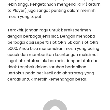
lebih tinggi. Pengetahuan mengenai RTP (Return
to Player) juga sangat penting dalam memilih
mesin yang tepat.
Terakhir, jangan ragu untuk bereksperimen
dengan berbagai jenis slot. Dengan mencoba
berbagai opsi seperti slot QRIS 5k dan slot QRIS
5000, Anda bisa menemukan mesin yang paling
cocok dan memberikan keuntungan maksimal.
Ingatlah untuk selalu bermain dengan bijak dan
tidak terjebak dalam taruhan berlebihan.
Berfokus pada bet kecil adalah strategi yang
cerdas untuk meraih kemenangan besar.