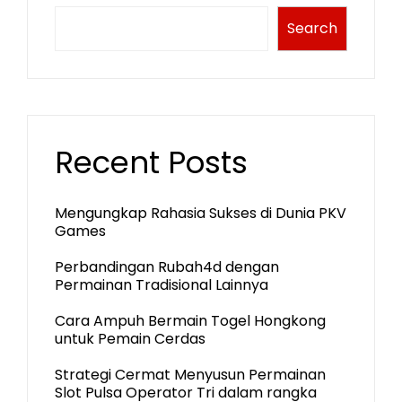
Search
Recent Posts
Mengungkap Rahasia Sukses di Dunia PKV
Games
Perbandingan Rubah4d dengan
Permainan Tradisional Lainnya
Cara Ampuh Bermain Togel Hongkong
untuk Pemain Cerdas
Strategi Cermat Menyusun Permainan
Slot Pulsa Operator Tri dalam rangka