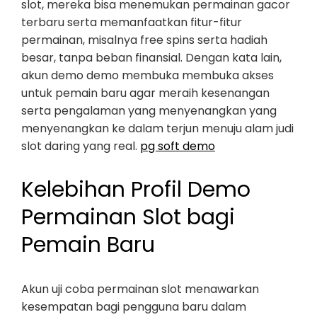
slot, mereka bisa menemukan permainan gacor
terbaru serta memanfaatkan fitur-fitur
permainan, misalnya free spins serta hadiah
besar, tanpa beban finansial. Dengan kata lain,
akun demo demo membuka membuka akses
untuk pemain baru agar meraih kesenangan
serta pengalaman yang menyenangkan yang
menyenangkan ke dalam terjun menuju alam judi
slot daring yang real.
pg soft demo
Kelebihan Profil Demo
Permainan Slot bagi
Pemain Baru
Akun uji coba permainan slot menawarkan
kesempatan bagi pengguna baru dalam